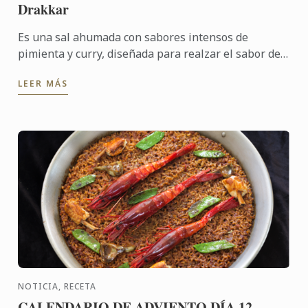
Drakkar
Es una sal ahumada con sabores intensos de
pimienta y curry, diseñada para realzar el sabor del
salmón, pero también es versátil para acompañar
LEER MÁS
huevos, carnes y ...
NOTICIA, RECETA
CALENDARIO DE ADVIENTO DÍA 12