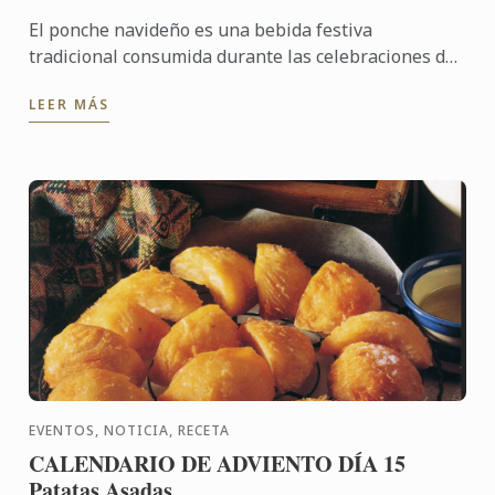
El ponche navideño es una bebida festiva
tradicional consumida durante las celebraciones de
fin de año. Elaborado con frutas frescas y secas,
LEER MÁS
especias como ...
EVENTOS, NOTICIA, RECETA
CALENDARIO DE ADVIENTO DÍA 15
Patatas Asadas