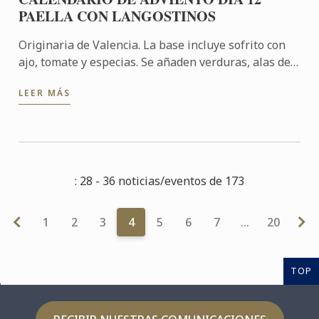
PAELLA CON LANGOSTINOS
Originaria de Valencia. La base incluye sofrito con
ajo, tomate y especias. Se añaden verduras, alas de
pollo y langostinos a medida que se cocina el arroz
LEER MÁS
en ...
: 28 - 36 noticias/eventos de 173
1
2
3
4
5
6
7
…
20
TOP