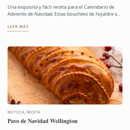
Una exquisita y fácil receta para el Calendario de
Adviento de Navidad. Estas bouchées de hojaldre se
llenan con una mezcla de vieiras, mejillones,
LEER MÁS
champiñones, ...
NOTICIA, RECETA
Pavo de Navidad Wellington