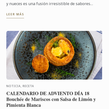
y nueces es una fusión irresistible de sabores
libaneses y técnica culinaria refinada de Le Cordon
LEER MÁS
Bleu. ...
NOTICIA, RECETA
CALENDARIO DE ADVIENTO DÍA 18
Bouchée de Mariscos con Salsa de Limón y
Pimienta Blanca