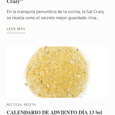
Crazy"
En la tranquila penumbra de la cocina, la Sal Crazy
se revela como el secreto mejor guardado. Una
danza de sal marina, pimentón, romero, bayas
LEER MÁS
rosadas y cayena ...
NOTICIA, RECETA
CALENDARIO DE ADVIENTO DÍA 13 Sel