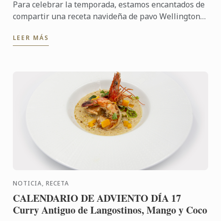
Para celebrar la temporada, estamos encantados de
compartir una receta navideña de pavo Wellington
fabulosamente festiva para que la crees en casa.
LEER MÁS
Este ...
NOTICIA, RECETA
CALENDARIO DE ADVIENTO DÍA 17
Curry Antiguo de Langostinos, Mango y Coco