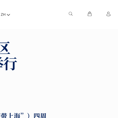
ZH
区
举行
蓝带上海”）四周