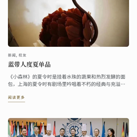
新闻, 校友
蓝带人度夏单品
《小森林》的夏令时是挂着水珠的蔬果和热烈发酵的面
包，上海的夏令时有剧场里吟唱着不朽的经典与充溢时
光的文化盛宴，蓝带人的夏令时创作则接连不断地涌现
阅读更多
了这些精巧不可方物的美味单品。