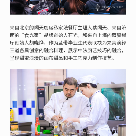
来自北京的闻天厨房私家法餐厅主理人蔡闻天、来自济
南的“食光家”品牌创始人石光，和来自上海的蓝饕餐
厅创始人胡晓烨，作为蓝带毕业生代表联袂为来宾演绎
三道各具创意的融合料理，展示中法厨艺技巧的融合，
呈现甜蜜浪漫的画布甜品和手工巧克力制作技艺。