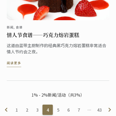
新闻, 食谱
情人节食谱——巧克力熔岩蛋糕
这道由蓝带主厨制作的经典黑巧克力熔岩蛋糕非常适合
情人节约会之夜。
阅读更多
1% - 2%新闻/活动（共3%）
1
2
3
4
5
6
7
…
43