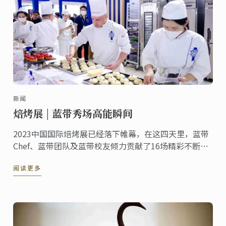
新闻
焙烤展 | 蓝带秀场高能瞬间
2023中国国际焙烤展已经落下帷幕，在这四天里，蓝带
Chef、蓝带团队及蓝带校友倾力贡献了16场精彩不断，
火热美味的厨艺秀，蓝带的美食工艺秀场前观众络绎不
阅读更多
绝！