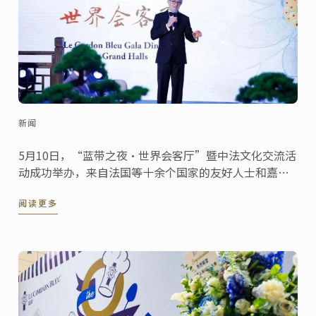
新闻
5月10日，“蓝带之夜•世界会客厅”暨中法文化交流活
动成功举办，来自法国等十余个国家的友好人士和嘉宾
在黄浦江畔的“世界会客厅”汇聚一堂，共同体验了一
阅读更多
场由蓝带国际学院打造的沉浸式中式文化之旅。