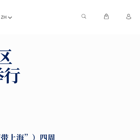
ZH
区
举行
蓝带上海”）四周