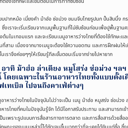
ที่ต้องใช้ทักษะและขั้นตอนในการทำที่ซับซ้อน
รียบปากหม้อ เมี่ยงคำ ม้าฮ่อ ช่อม่วง ขนมจีบไทยรูปนก ปั้นสิบนึ่ง
น ซึ่งเราจะเริ่มเรียนจากเมนูพื้นฐานที่ไม่ซับซ้อนก่อนเพื่อปูพื้นฐานค
งต้นในเทอมแรก และจะเรียนเมนูอาหารว่างไทยที่ต้องใช้ทักษะและข
ที่สาม เนื่องจากบางเมนูจะต้องใช้ความอดทน และการฝึกฝนให้เ
นเราจึงค่อยๆๆให้เรียนรู้ทีละขั้นตอนเริ่มจากง่ายไปหายาก
าทิ ม้าฮ่อ ล่าเตียง หมูโสร่ง ช่อม่วง ฯลฯ
้ โดยเฉพาะในร้านอาหารไทยทั้งแบบดั้งเด
ชฟเทเบิล ไปจนถึงคาเฟ่ต่างๆ
หารว่างไทยในปัจจุบันไม่ว่าจะเป็น เมนู ม้าฮ่อ หมูสร่ง ช่อม่วง ล่
บอาหารไทยที่คนในปัจจุบันรู้จัก ได้มีโอกาสรับประทาน และสามารถเข
ป็นเพราะรูปแบบการสื่อสารทางการตลาด และการสื่อสารด้วยสื่อออนไ
ะของเมนูเหล่านี้ได้ชัดเจนขึ้นมากกว่าที่จะเคยได้ยินแต่ชื่อ ซึ่งเมน