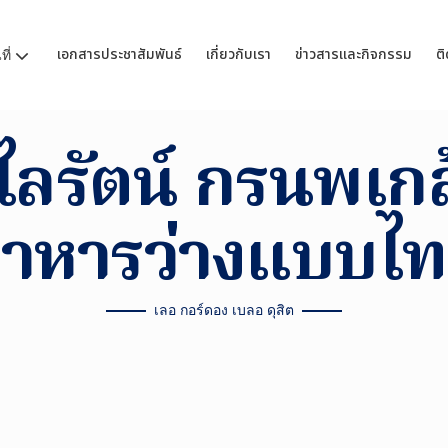
เอกสารประชาสัมพันธ์
เกี่ยวกับเรา
ข่าวสารและกิจกรรม
ติ
ี่
ไลรัตน์ กรนพเกล
าหารว่างแบบไ
เลอ กอร์ดอง เบลอ ดุสิต