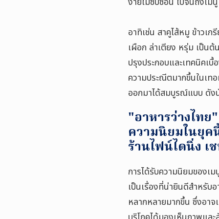
ง่ายไม่ซับซ้อน ไปจนถึงเมนู
อาทิเช่น สาคูไส้หมู ข้าวเก
เผือก ล่าเตียง หรุ่ม เป็นต้
ปรุงประกอบและเทคนิคเบื้อ
ความประณีตมากขึ้นในเทอม
ออกมาได้สมบูรณ์แบบ ดังนั้
"อาหารว่างไทย" อ
ความนิยมในยุคนี
ร้านไฟน์ไดนิ่ง เ
การได้รับความนิยมของเมนูอา
เป็นเรื่องที่น่ายินดีสำหรั
หลากหลายมากขึ้น ซึ่งอาจเ
บริโภคได้มองเห็นภาพและลักษณ