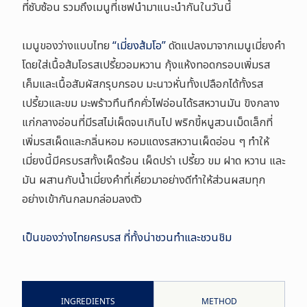
ที่ซับซ้อน รวมถึงเมนูที่เชฟนำมาแนะนำกันในวันนี้
เมนูของว่างแบบไทย
“เมี่ยงส้มโอ”
ดัดแปลงมาจากเมนูเมี่ยงคำ
โดยใส่เนื้อส้มโอรสเปรี้ยวอมหวาน กุ้งแห้งทอดกรอบเพิ่มรส
เค็มและเนื้อสัมผัสกรุบกรอบ มะนาวหั่นทั้งเปลือกได้ทั้งรส
เปรี้ยวและขม มะพร้าวทึนทึกคั่วไฟอ่อนได้รสหวานมัน ขิงกลาง
แก่กลางอ่อนที่มีรสไม่เผ็ดจนเกินไป พริกขี้หนูสวนเม็ดเล็กที่
เพิ่มรสเผ็ดและกลิ่นหอม หอมแดงรสหวานเผ็ดอ่อน ๆ ทำให้
เมี่ยงนี้มีครบรสทั้งเผ็ดร้อน เผ็ดปร่า เปรี้ยว ขม ฝาด หวาน และ
มัน ผสานกับน้ำเมี่ยงคำที่เคี่ยวมาอย่างดีทำให้ส่วนผสมทุก
อย่างเข้ากันกลมกล่อมลงตัว
เป็นของว่างไทยครบรส ที่ทั้งน่าชวนทำและชวนชิม
INGREDIENTS
METHOD