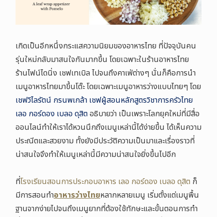
เกิดเป็นอีกหนึ่งกระแสความนิยมของอาหารไทย ที่ปัจจุบันคน
รุ่นใหม่กลับมาสนใจกันมากขึ้น โดยเฉพาะในร้านอาหารไทย
ร้านไฟน์ไดนิ่ง เชฟเทเบิล ไปจนถึงคาเฟ่ต่างๆ นั่นก็คือการนำ
เมนูอาหารไทยมาขึ้นโต๊ะ โดยเฉพาะเมนูอาหารว่างแบบไทยๆ โดย
เชฟวิไลรัตน์ กรนพเกล้า เชฟผู้สอนหลักสูตรวิชาการครัวไทย
เลอ กอร์ดอง เบลอ ดุสิต
อธิบายว่า เป็นเพราะโลกยุคใหม่ที่มีสื่อ
ออนไลน์ทำให้เราได้หวนนึกถึงเมนูเหล่านี้ได้ง่ายขึ้น ได้เห็นความ
ประณีตและสวยงาม ทั้งยังมีประวัติความเป็นมาและเรื่องราวที่
น่าสนใจจึงทำให้เมนูเหล่านี้มีความน่าสนใจยิ่งขึ้นไปอีก
ที่
โรงเรียนสอนการประกอบอาหาร เลอ กอร์ดอง เบลอ ดุสิต
ก็
มีการสอนทำ
อาหารว่างไทย
หลากหลายเมนู เริ่มตั้งแต่เมนูพื้น
ฐานจากง่ายไปจนถึงเมนูยากที่ต้องใช้ทักษะและขั้นตอนการทำ