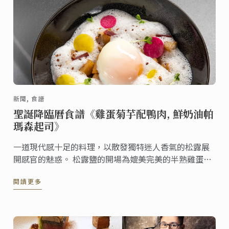
新聞, 食譜
聖誕降臨曆食譜《雞蛋菊芋配鴨肉, 鮮奶油帕
瑪森起司》
一道現代感十足的料理，以散發獨特迷人香氣的松露展
開感官的魅惑。 松露鹽的開場為媲美完美的半熟雞蛋提
味 ，融化入口中，以馥郁香濃的帕瑪森起司 ( parmesan
閱讀更多
Reggiano ) 結尾。視覺與味覺的完美饗宴，是聖誕佳節
值得大展廚藝的珍饈佳餚。