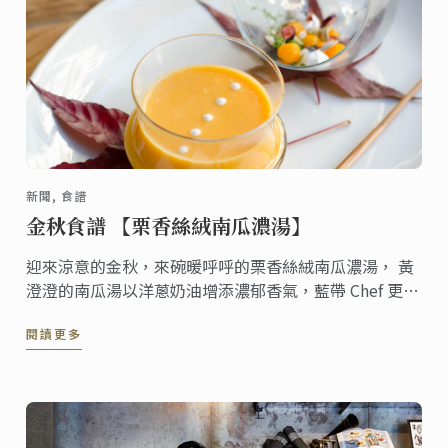
新聞, 食譜
金秋食譜 【栗香絲絨南瓜濃湯】
迎來涼意的金秋，來碗暖呼呼的栗香絲絨南瓜濃湯， 黃
澄澄的南瓜湯以洋蔥奶油增添濃郁香氣，藍帶 Chef 更以
淡淡栗香畫龍點睛。 想做出別於以往的南瓜濃湯嗎 ? 不
閱讀更多
妨試試這道食譜，讓您的廚藝 level up !