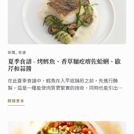
新聞, 食譜
夏季食譜 - 烤鱈魚、香草麵疙瘩佐蛤蜊、歐
芹和蒜醬
在此夏季食譜中，鱈魚在入平底鍋煎之前，先進行醃
製，這是一種能使肉質更緊實的技術，同時也能引出魚
的滋味。
閱讀更多