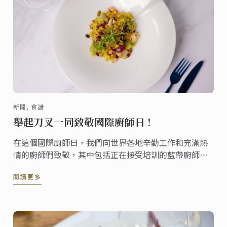
新聞, 食譜
舉起刀叉一同致敬國際廚師日 !
在這個國際廚師日，我們向世界各地辛勤工作和充滿熱
情的廚師們致敬，其中包括正在接受培訓的藍帶廚師、
傳授知識的老師以及已經在行業中留下印記的校友。 為
閱讀更多
了慶祝此節日，我們為您帶來了這款由藍帶學院雪梨校
區才華洋溢的廚師創作的蔬食沙拉。