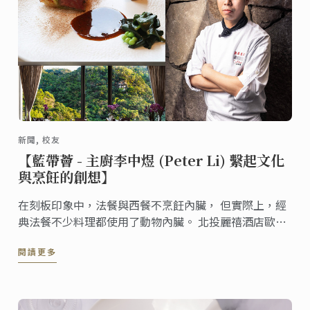
新聞, 校友
【藍帶薈 - 主廚李中煜 (Peter Li) 繫起文化
與烹飪的創想】
在刻板印象中，法餐與西餐不烹飪內臟， 但實際上，經
典法餐不少料理都使用了動物內臟。 北投麗禧酒店歐陸
餐廳 (C’est Bon) 主廚李中煜與著名肥甘料理的初遇，
閱讀更多
正是在藍帶巴黎求學的課程期間。現在他已能自由運用
法式料理的各式烹飪技法，端出這道美味可口的國宴菜
"羅西尼鴨肝澳洲和牛派"。