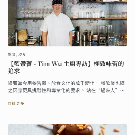
新聞, 校友
【藍帶薈 - Tim Wu 主廚專訪】極致味蕾的
追求
隨著當今用餐習慣、飲食文化的萬千變化， 餐飲業也隨
之因應更具挑戰性和專業化的要求。 站在“過來人”的
角度回顧一路以來的發展， 藍帶校友吴庭宇（Tim
閱讀更多
Wu）認為自己很幸運， 能夠以藍帶為起點，奠基關鍵
的廚藝基礎。