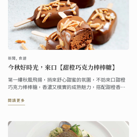
新聞, 食譜
今秋好時光，來口【甜橙巧克力棒棒糖】
第一縷秋風飛揚，捎來舒心甜蜜的氛圍，不妨來口甜橙
巧克力棒棒糖，香濃又樸實的成熟魅力，搭配甜橙香氣
逼人，帶來層層遞進的味蕾享受，化入口裡的滑順綿延
閱讀更多
馥郁醇香，讓人意猶未盡 !