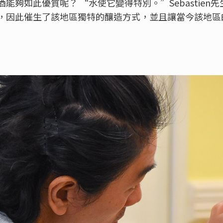
能夠如此優質呢？ “水使它變得特別。”Sebastien
，因此催生了該地區獨特的釀造方式，並且讓當今該地區