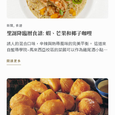
新聞, 食譜
聖誕降臨曆食譜: 蝦、芒果和椰子咖哩
誘人的混合口味，辛辣與熱帶風味的完美平衡。 這道來
自藍帶學院–馬來西亞校區的菜餚可以作為雞尾酒小點、
開胃菜， 可搭配青木瓜沙拉或作為主菜搭配米飯。 非常
閱讀更多
適合休閒聚會和特殊場合的料理。