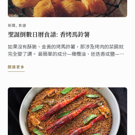
新聞, 食譜
聖誕倒數日曆食譜: 香烤馬鈴薯
如果沒有酥脆、金黃的烤馬鈴薯，那涉及烤肉的菜餚就
完全變了調。 最簡單的成分—橄欖油、迷迭香或鹽—將
進一步襯托馬鈴薯絕妙的風味， 馬鈴薯香料混合物經過
閱讀更多
專門混合，以製成最令人垂涎​欲滴的香脆馬鈴薯。