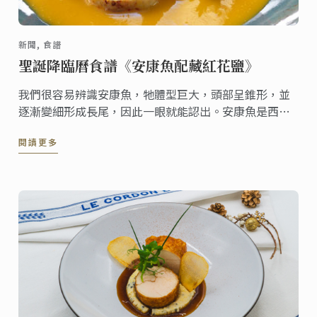
新聞, 食譜
聖誕降臨曆食譜《安康魚配藏紅花鹽》
我們很容易辨識安康魚，牠體型巨大，頭部呈錐形，並
逐漸變細形成長尾，因此一眼就能認出。安康魚是西班
牙北部專業廚房中不可或缺的食材，在全球不同地區，
閱讀更多
通常被視為燉鍋料理 (stew pots) 的主要食材。