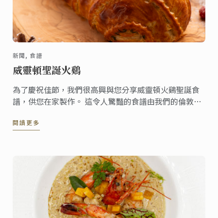
新聞, 食譜
威靈頓聖誕火鷄
為了慶祝佳節，我們很高興與您分享威靈頓火鷄聖誕食
譜，供您在家製作。 這令人驚豔的食譜由我們的倫敦校
區行政主廚 Karl O'Dell 為您的餐桌帶來聖誕的歡樂氛
閱讀更多
圍。