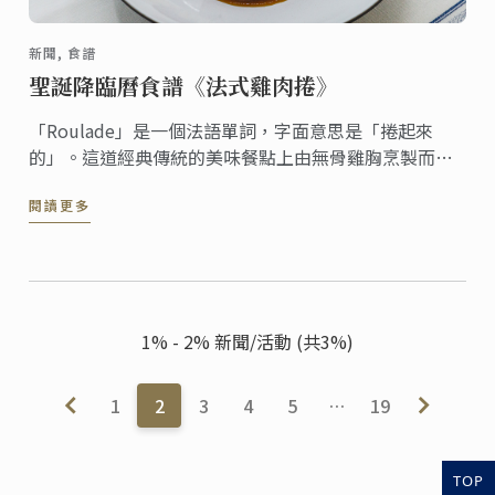
新聞, 食譜
聖誕降臨曆食譜《法式雞肉捲》
「Roulade」是一個法語單詞，字面意思是「捲起來
的」。這道經典傳統的美味餐點上由無骨雞胸烹製而
成。雞肉非常多汁、嫩滑、而外皮香煎酥脆，是感官上
閱讀更多
的極致享受。
1% - 2% 新聞/活動 (共3%)
1
2
3
4
5
…
19
TOP