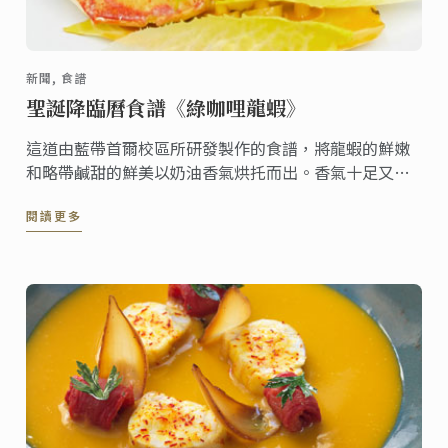
新聞, 食譜
聖誕降臨曆食譜《綠咖哩龍蝦》
這道由藍帶首爾校區所研發製作的食譜，將龍蝦的鮮嫩
和略帶鹹甜的鮮美以奶油香氣烘托而出。香氣十足又溫
和的綠咖哩為龍蝦話龍點睛。
閱讀更多