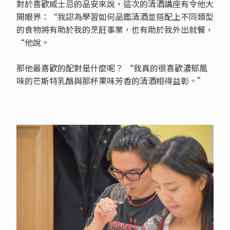
對於喜歡威士忌的品安來說，這次的清酒講座有令他大
開眼界：“我認為學習如何品鑑清酒並搭配上不同類型
的食物將有助於我的烹飪事業，也有助於我外出就餐，
“他說。
那他最喜歡的配對是什麼呢？ “我真的很喜歡濃郁風
味的芒斯特乳酪與那杯果味芳香的清酒相得益彰。”