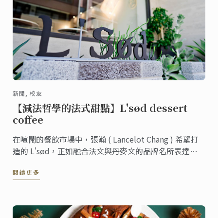
新聞, 校友
【減法哲學的法式甜點】L'sød dessert
coffee
在喧鬧的餐飲市場中，張瀚 ( Lancelot Chang ) 希望打
造的 L'sød，正如融合法文與丹麥文的品牌名所表達的
內涵一樣，希望這間店所呈現的甜點，都是秉持法式甜
閱讀更多
點堅持使用的新鮮優質食材，打造純粹、簡潔、乾淨的
甜點。