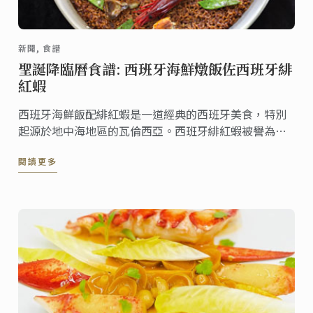
新聞, 食譜
聖誕降臨曆食譜: 西班牙海鮮燉飯佐西班牙緋
紅蝦
西班牙海鮮飯配緋紅蝦是一道經典的西班牙美食，特別
起源於地中海地區的瓦倫西亞。西班牙緋紅蝦被譽為世
上最矜貴的食材之一，以野生海藻和豐富礦物為食，屬
閱讀更多
野生蝦，其蝦膏香濃美味，令人一試傾心，這是道以各
式鮮美食材所打造、滋味無窮的食譜。