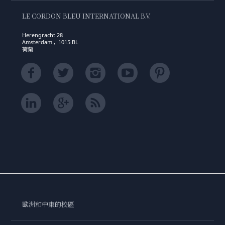
LE CORDON BLEU INTERNATIONAL B.V.
Herengracht 28
Amsterdam , 1015 BL
荷蘭
歐洲和中東的校區