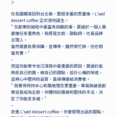
>
在各國闖蕩回到台北後，歷經多番的思量後，L'sød
dessert coffee 正式落地誕生。
" 在創業的過程中最富有挑戰的事，莫過於一個人需
要擔任多重角色，我既是主廚、甜點師，也是品牌
主理人，
當然還要負責採購、宣傳等，雖然很忙碌，但也相
當充實。"
–
而這份創業令他沉浸其中最重要的原因，莫過於能
夠走自己的路，做自己的甜點，設計心儀的味道，
並將心中堅持的品質，直接傳達給消費者。
" 我覺得保持本心和風格理念更重要，畢竟無論是創
業或是成為主廚，你獨特的風格和堅持的手法，決
定了你能走多遠。"
–
走進 L'sød dessert coffee，你會發現出品的甜點，