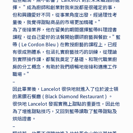
擇。 " 成為廚師和創業對我來說都是很確定的事，
但和興趣愛好不同，從事業角度出發，經過理性考
量後，我覺得甜點商品的市場更加精確。"
為了銜接業界，他在留美的期間選擇藍帶料理證書
課程，從自己愛好的法餐開始鑽研廚藝與餐飲。" 藍
帶 ( Le Cordon Bleu ) 在教授廚藝的課程上，已經
有很成熟體系，包涵扎實廚藝技巧的訓練，從理論
到實際操作課，都幫我奠定了基礎、和現代職業廚
房的分工概念，有助於我們順暢地銜接和適應工作
職場。"
–
因此畢業後，Lancelot 很快地就進入了位於波士頓
的黑鑽石餐廳 ( Black Diamond Restaurant ) 。
很快地 Lancelot 發掘實務上甜點的重要性，因此他
為了增進甜點技巧，又回到藍帶讀取了藍帶甜點及
烘焙證書。
–