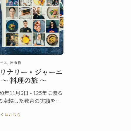
ース, 出版物
リナリー・ジャーニ
 ～ 料理の旅 ～
20年11月6日 - 125年に渡る
の卓越した教育の実績を祝
、ル・コルドン・ブルー
しくはこちら
、世界中に広がる卒業生か
届いた７０のレシピを1冊