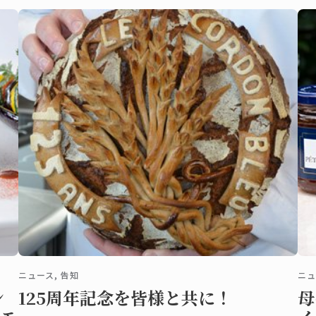
一同
の
ニュース, 告知
ニュ
ン
125周年記念を皆様と共に！
母