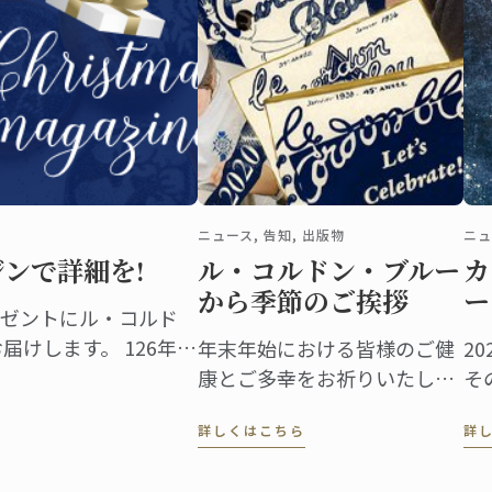
ニュース, 告知, 出版物
ニュ
ジンで詳細を!
ル・コルドン・ブルー
カ
から季節のご挨拶
ー
ゼントにル・コルド
届けします。 126年前
年末年始における皆様のご健
20
的な料理学校、ル・コ
康とご多幸をお祈りいたしま
そ
出版物が始まりのきっ
す。ル・コルドン・ブルー会
い
詳しくはこちら
詳
寄せたオマージュとし
長 アンドレ・コアントロ &
は
した。
ル・コルドン・ブルー チーム
ら