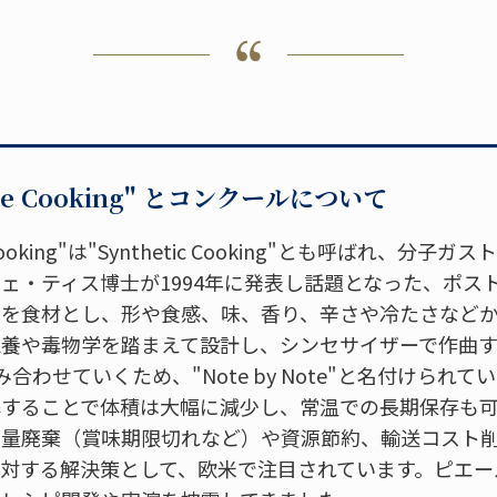
Note Cooking" とコンクールについて
te Cooking"は"Synthetic Cooking"とも呼ばれ、分
ェ・ティス博士が1994年に発表し話題となった、ポス
物を食材とし、形や食感、味、香り、辛さや冷たさなど
栄養や毒物学を踏まえて設計し、シンセサイザーで作曲
合わせていくため、"Note by Note"と名付けられ
解することで体積は大幅に減少し、常温での長期保存も
大量廃棄（賞味期限切れなど）や資源節約、輸送コスト
対する解決策として、欧米で注目されています。ピエー