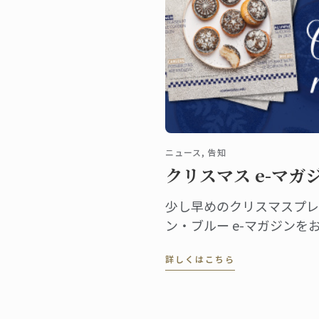
ニュース, 告知
クリスマス e-マガ
少し早めのクリスマスプレ
ン・ブルー e-マガジンをお
のパリ、当時としては画期
詳しくはこちら
ルドン・ブルー。 料理の
かけでした。 この歴史に
てe-マガジンをつくりま