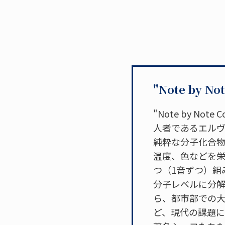
"Note by 
"Note by No
人者であるエルヴ
純粋な分子化合
温度、色などを
つ（1音ずつ）組み
分子レベルに分
ら、都市部での
ど、現代の課題に