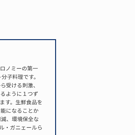
子ガストロノミーの第一
ト分子料理です。
から受ける刺激、
するように１つず
ています。生鮮食品を
可能になることか
削減、環境保全な
ル・ガニェールら