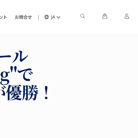
ント
お問合せ
JA
ール
ng"で
が優勝！