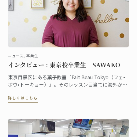
ニュース, 卒業生
インタビュー : 東京校卒業生 SAWAKO
東京目黒区にある菓子教室「Fait Beau Tokyo（フェ•
ボウ•トーキョー）」。そのレッスン目当てに海外から
来日する生徒が多数いるほど大人気の教室。主宰して
詳しくはこちら
いるSAWAKOさんは東京校で菓子ディプロムを取得し
ました。