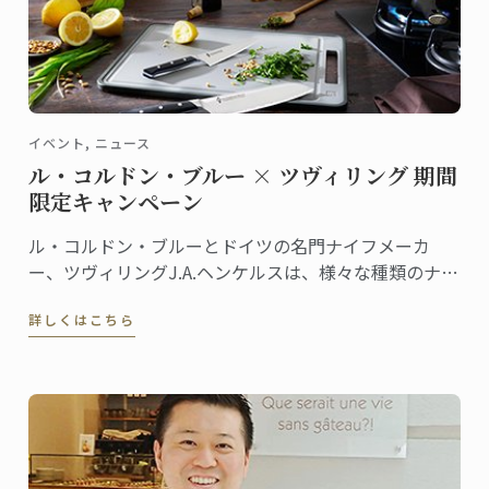
イベント, ニュース
ル・コルドン・ブルー × ツヴィリング 期間
限定キャンペーン
ル・コルドン・ブルーとドイツの名門ナイフメーカ
ー、ツヴィリングJ.A.ヘンケルスは、様々な種類のナイ
フを共同開発しています。ラインナップも豊富なナイ
詳しくはこちら
フシリーズは、ツヴィリング各店舗やル・コルドン・
ブルーのオンラインショップ等で販売されています。
この夏、両社による期間限定キャンペーンを実施しま
す！