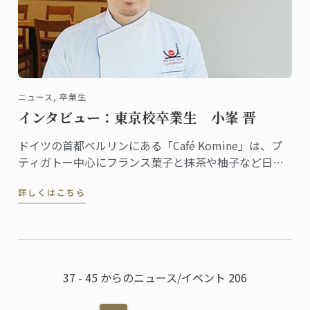
ニュース, 卒業生
インタビュー：東京校卒業生 小峯 晋
ドイツの首都ベルリンにある「Café Komine」は、プ
ティガトー中心にフランス菓子と抹茶や柚子など日本
のテイストを組み合わせたオリジナリティある品揃え
詳しくはこちら
で評判のカフェ。オーナーパティシエの小峯晋さん
は、2009年に東京校で菓子ディプロムを修めた卒業生
です。
37 - 45 からのニュース/イベント 206