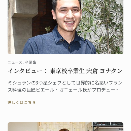
ニュース, 卒業生
インタビュー： 東京校卒業生 宍倉 ヨナタン
ミシュランの3つ星シェフとして世界的に名高いフラン
ス料理の巨匠ピエール・ガニェール氏がプロデュース
するレストラン「ピエール・ガニェール」。ANAイン
詳しくはこちら
ターコンチネンタルホテル東京にある同レストランに
勤務する宍倉ヨナタンさんは、東京校で料理ディプロ
ムを取得した、将来有望な若手シェフです。