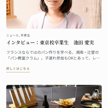
ニュース, 卒業生
インタビュー：東京校卒業生 池田 愛実
フランスならではのパン作りを学べる、湘南・辻堂の
「パン教室クラム」。子連れ参加もOKとあって、レッ
スンはとてもアットホームな雰囲気です。自らも子育
詳しくはこちら
てをしながら、自宅でこの教室を主宰しているのが池
田愛実さん。東京校でパンディプロムを取得しまし
た。