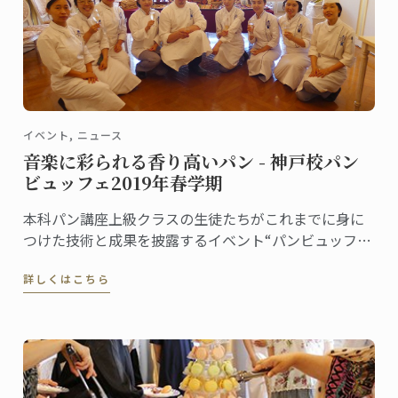
イベント, ニュース
音楽に彩られる香り高いパン - 神戸校パン
ビュッフェ2019年春学期
本科パン講座上級クラスの生徒たちがこれまでに身に
つけた技術と成果を披露するイベント“パンビュッフ
ェ”。クラスでテーマを決め、作ったピエスや一口サイ
詳しくはこちら
ズのパンをプレゼンテーションします。6月に神戸校で
行われたパンビュッフェの様子をご紹介します。指導
担当はフィリップ・キュルシェフです。