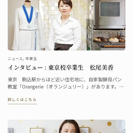
ニュース, 卒業生
インタビュー : 東京校卒業生 松尾美香
東京 駒込駅からほど近い住宅地に、自家製酵母パン
教室「Orangerie（オランジュリー）」があります。の
べ１万人以上の生徒が全国各地から通い、YouTubeに
詳しくはこちら
動画をアップしている人気の自家製パン教室を主宰し
ている松尾美香さんは、東京校でパンディプロムを取
得しました。