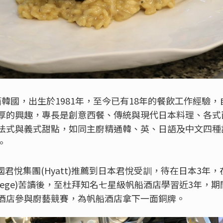
i)本籍韓國，出生於1981年，至今已有18年的餐飲工作經
厚的興趣，專長是創意西餐、傳統與現代日本料理、各式
法式與義式甜點，如同主廚精通韓、英、日語及中文四種
。
時受韓國君悅集團(Hyatt)推薦到日本君悅受訓，待在日本3
ition College)苦讀後，至杜拜知名七星級帆船酒店學習近3
酒店參與廚藝競賽，為帆船酒店拿下一面銅牌。