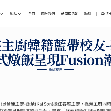
地點
手冊
關於我們
新聞與活動
聯繫
ZH
主廚韓籍藍帶校友
式燉飯呈現Fusion
高雄校區
tel營運主廚-孫榮(Kai Son)擔任客座主廚，孫榮主廚
中不僅呈現精湛的好手藝，帶來「鮮蒸鮑魚佐肥肝與味噌