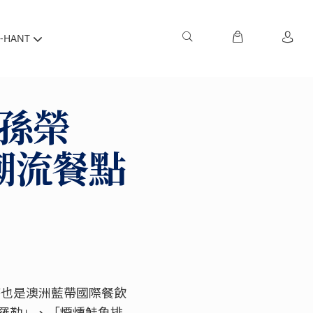
-HANT
-孫榮
潮流餐點
同時也是澳洲藍帶國際餐飲
羅勒」、「煙燻鮭魚排