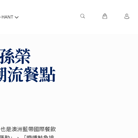
-HANT
-孫榮
潮流餐點
同時也是澳洲藍帶國際餐飲
羅勒」、「煙燻鮭魚排