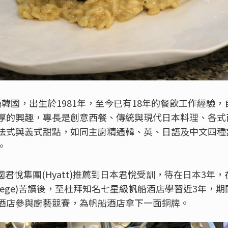
i)本籍韓國，出生於1981年，至今已有18年的餐飲工作經
厚的興趣，專長是創意西餐、傳統與現代日本料理、各式
法式與義式甜點，如同主廚精通韓、英、日語及中文四種
。
時受韓國君悅集團(Hyatt)推薦到日本君悅受訓，待在日本3
ition College)苦讀後，至杜拜知名七星級帆船酒店學習近3
酒店參與廚藝競賽，為帆船酒店拿下一面銅牌。