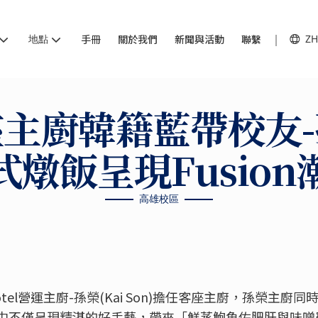
地點
手冊
關於我們
新聞與活動
聯繫
ZH
主廚韓籍藍帶校友
式燉飯呈現Fusion
高雄校區
tel營運主廚-孫榮(Kai Son)擔任客座主廚，孫榮主廚
中不僅呈現精湛的好手藝，帶來「鮮蒸鮑魚佐肥肝與味噌