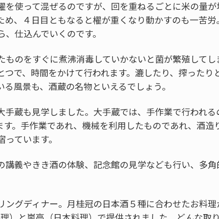
櫂を使って混ぜるのですが、回を重ねるごとに米の量が
ため、４日目ともなると櫂が重くなり動かすのも一苦労
ら、仕込んでいくのです。
たものをすぐに煮沸消毒していかないと菌が繁殖してし
とつで、時間をかけて行われます。漉したり、搾ったり
いる風景も、酒蔵の名物といえるでしょう。
大手蔵も見学しました。大手蔵では、手作業で行われる
ます。手作業であれ、機械を利用したものであれ、酒造
宿っています。
の講義やきき酒の体験、記念館の見学なども行い、多角
ングディナー。月桂冠の日本酒５種に合わせたお料理がLa 
ンス料理）と嵐亭（日本料理）で提供されました。どんな取