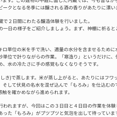
います。この建物の中庭に面した内蔵では、今も昔なが
ピークとなる冬季には醸される酒の香りがあたりに漂い
蔵で２日間にわたる醸造体験を行いました。
の一日の様子をご紹介しましょう。まず、神棚に祈ると
キロ単位の米を手で洗い、適量の水分を含ませるために
秒単位で計りながらの作業。「寒造り」というだけに、
め、水の冷たさに手の感覚もなくなりそうです。
こしき)で蒸します。米が蒸し上がると、あたりにはフワ
、そして伏見の名水を混ぜ込んで「もろみ」を仕込むの
感触を確かめながら進められます。
行われますが、今回はこの３日目と４日目の作業を体験
あった「もろみ」がプツプツと気泡を出して待っていま