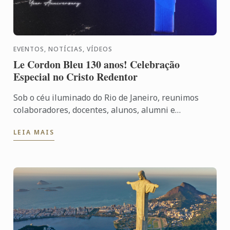
EVENTOS, NOTÍCIAS, VÍDEOS
Le Cordon Bleu 130 anos! Celebração
Especial no Cristo Redentor
Sob o céu iluminado do Rio de Janeiro, reunimos
colaboradores, docentes, alunos, alumni e
convidados especiais para vivenciar uma noite que
LEIA MAIS
simboliza nossa ...