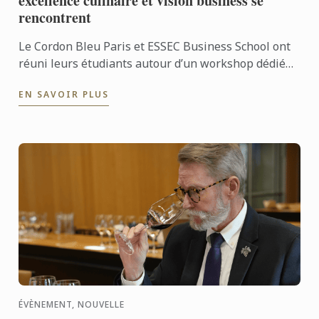
excellence culinaire et vision business se
rencontrent
Le Cordon Bleu Paris et ESSEC Business School ont
réuni leurs étudiants autour d’un workshop dédié
au “Gastronomic Nomadism”. Pendant deux jours, ils
EN SAVOIR PLUS
ont ...
ÉVÈNEMENT, NOUVELLE