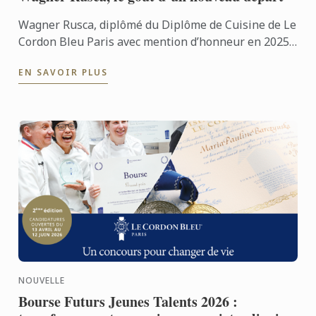
Wagner Rusca, diplômé du Diplôme de Cuisine de Le
Cordon Bleu Paris avec mention d’honneur en 2025,
a récemment ouvert à Madrid SAU Taberna entre
EN SAVOIR PLUS
Aguas, où sa ...
NOUVELLE
Bourse Futurs Jeunes Talents 2026 :