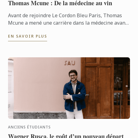
Thomas Mcune : De la médecine au vin
Avant de rejoindre Le Cordon Bleu Paris, Thomas
Mcune a mené une carrière dans la médecine avant
de choisir de se plonger dans l’univers du vin. De la
EN SAVOIR PLUS
...
ANCIENS ÉTUDIANTS
Wagner Rusca, le goût d’un nouveau départ