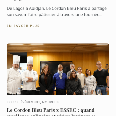
De Lagos à Abidjan, Le Cordon Bleu Paris a partagé
son savoir-faire pâtissier à travers une tournée
placée sous le signe du chocolat, de la transmission
EN SAVOIR PLUS
et des ...
PRESSE, ÉVÈNEMENT, NOUVELLE
Le Cordon Bleu Paris x ESSEC : quand