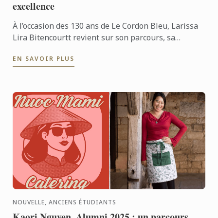
excellence
À l’occasion des 130 ans de Le Cordon Bleu, Larissa
Lira Bitencourtt revient sur son parcours, sa
formation en pâtisserie et les valeurs qui
EN SAVOIR PLUS
continuent de ...
NOUVELLE, ANCIENS ÉTUDIANTS
Kaori Nguyen, Alumni 2025 : un parcours