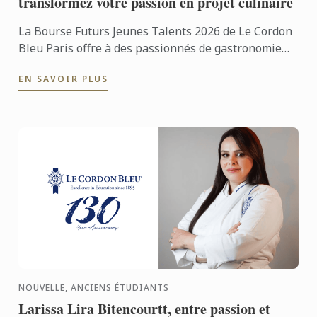
transformez votre passion en projet culinaire
La Bourse Futurs Jeunes Talents 2026 de Le Cordon
Bleu Paris offre à des passionnés de gastronomie
l’opportunité de révéler leur potentiel au sein d’un
EN SAVOIR PLUS
concours ...
NOUVELLE, ANCIENS ÉTUDIANTS
Larissa Lira Bitencourtt, entre passion et