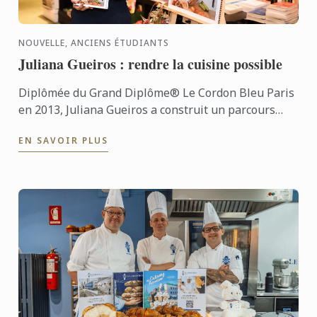
NOUVELLE, ANCIENS ÉTUDIANTS
Juliana Gueiros : rendre la cuisine possible
Diplômée du Grand Diplôme® Le Cordon Bleu Paris
en 2013, Juliana Gueiros a construit un parcours
bien loin des sentiers classiques de la restauration.
EN SAVOIR PLUS
Après ...