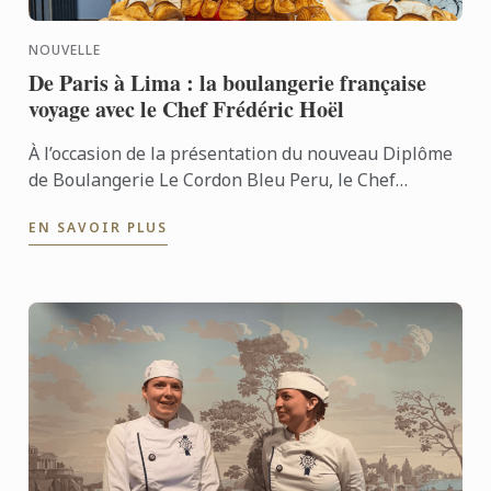
NOUVELLE
De Paris à Lima : la boulangerie française
voyage avec le Chef Frédéric Hoël
À l’occasion de la présentation du nouveau Diplôme
de Boulangerie Le Cordon Bleu Peru, le Chef
Frédéric Hoël s’est rendu à Lima pour partager le
EN SAVOIR PLUS
savoir-faire de ...