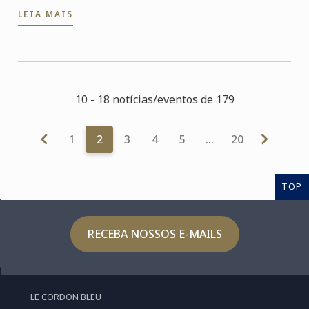
escolhido pelo Centre des Monuments Nationaux
LEIA MAIS
(Centro ...
10 - 18 notícias/eventos de 179
1
2
3
4
5
…
20
TOP
RECEBA NOSSOS E-MAILS
LE CORDON BLEU