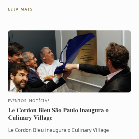
diversidade da mesa nacional, da tradição à fusão,
LEIA MAIS
com as mais ...
EVENTOS, NOTÍCIAS
Le Cordon Bleu São Paulo inaugura o
Culinary Village
Le Cordon Bleu inaugura o Culinary Village