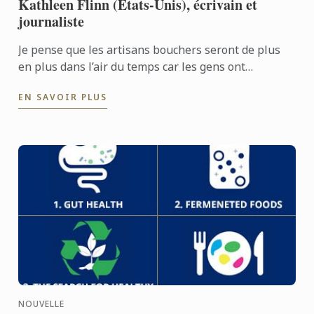
Kathleen Flinn (États-Unis), écrivain et
journaliste
Je pense que les artisans bouchers seront de plus
en plus dans l’air du temps car les gens ont
tendance à manger moins de viande mais à préférer
EN SAVOIR PLUS
des morceaux de ...
NOUVELLE