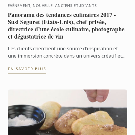
ÉVÈNEMENT, NOUVELLE, ANCIENS ÉTUDIANTS
Panorama des tendances culinaires 2017 -
Susi Seguret (Etats-Unis), chef privée,
directrice d’une école culinaire, photographe
et dégustatrice de vin
Les clients cherchent une source d’inspiration et
une immersion concrète dans un univers créatif et
ils finissent toujours par partager autour de la
EN SAVOIR PLUS
dégustation ...