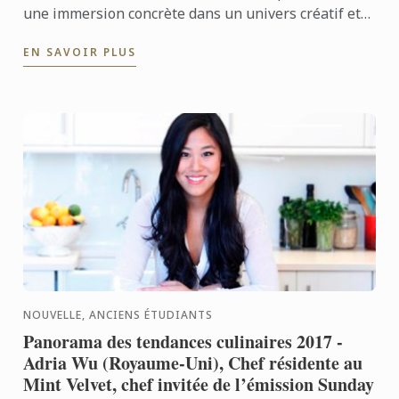
une immersion concrète dans un univers créatif et
ils finissent toujours par partager autour de la
EN SAVOIR PLUS
dégustation ...
NOUVELLE, ANCIENS ÉTUDIANTS
Panorama des tendances culinaires 2017 -
Adria Wu (Royaume-Uni), Chef résidente au
Mint Velvet, chef invitée de l’émission Sunday