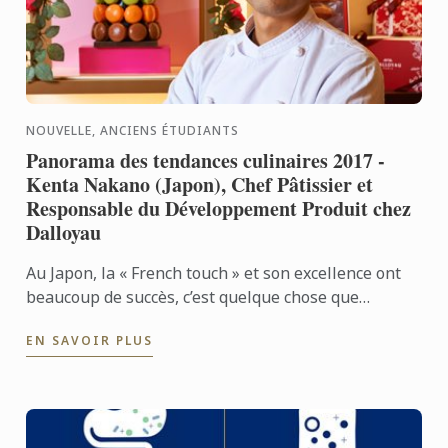
NOUVELLE, ANCIENS ÉTUDIANTS
Panorama des tendances culinaires 2017 -
Kenta Nakano (Japon), Chef Pâtissier et
Responsable du Développement Produit chez
Dalloyau
Au Japon, la « French touch » et son excellence ont
beaucoup de succès, c’est quelque chose que
Dalloyau incarne en tant que marque. C’est ce qu’ils
EN SAVOIR PLUS
recherchent ...