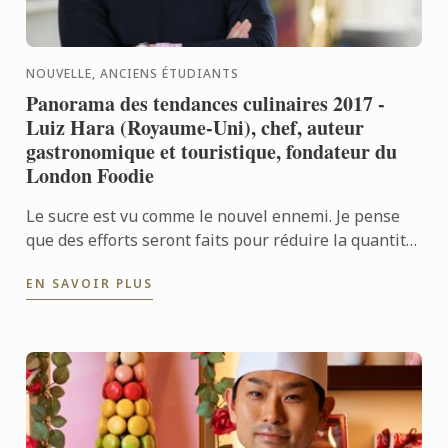
NOUVELLE, ANCIENS ÉTUDIANTS
Panorama des tendances culinaires 2017 -
Luiz Hara (Royaume-Uni), chef, auteur
gastronomique et touristique, fondateur du
London Foodie
Le sucre est vu comme le nouvel ennemi. Je pense
que des efforts seront faits pour réduire la quantité
de sucre caché dans notre alimentation, car nous
EN SAVOIR PLUS
sommes ...