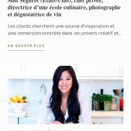
Susi Seguret (Etats-Unis), chef privée,
directrice d’une école culinaire, photographe
et dégustatrice de vin
Les clients cherchent une source d’inspiration et
une immersion concrète dans un univers créatif et
ils finissent toujours par partager autour de la
EN SAVOIR PLUS
dégustation ...