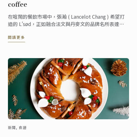
coffee
在喧鬧的餐飲市場中，張瀚 ( Lancelot Chang ) 希望打
造的 L'sød，正如融合法文與丹麥文的品牌名所表達的
內涵一樣，希望這間店所呈現的甜點，都是秉持法式甜
閱讀更多
點堅持使用的新鮮優質食材，打造純粹、簡潔、乾淨的
甜點。
新聞, 食譜