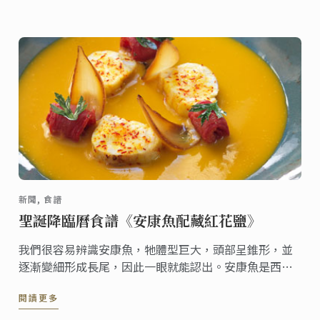
新聞, 食譜
聖誕降臨曆食譜《安康魚配藏紅花鹽》
我們很容易辨識安康魚，牠體型巨大，頭部呈錐形，並
逐漸變細形成長尾，因此一眼就能認出。安康魚是西班
牙北部專業廚房中不可或缺的食材，在全球不同地區，
閱讀更多
通常被視為燉鍋料理 (stew pots) 的主要食材。