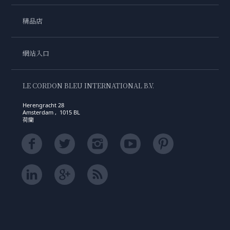
精品店
網站入口
LE CORDON BLEU INTERNATIONAL B.V.
Herengracht 28
Amsterdam , 1015 BL
荷蘭