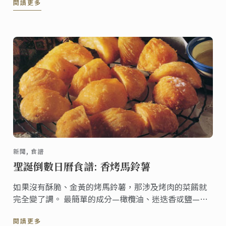
閱讀更多
適合休閒聚會和特殊場合的料理。
新聞, 食譜
聖誕倒數日曆食譜: 香烤馬鈴薯
如果沒有酥脆、金黃的烤馬鈴薯，那涉及烤肉的菜餚就
完全變了調。 最簡單的成分—橄欖油、迷迭香或鹽—將
進一步襯托馬鈴薯絕妙的風味， 馬鈴薯香料混合物經過
閱讀更多
專門混合，以製成最令人垂涎​欲滴的香脆馬鈴薯。