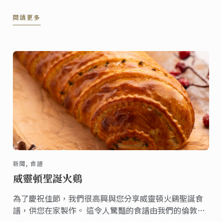
閱讀更多
新聞, 食譜
威靈頓聖誕火鷄
為了慶祝佳節，我們很高興與您分享威靈頓火鷄聖誕食
譜，供您在家製作。 這令人驚豔的食譜由我們的倫敦校