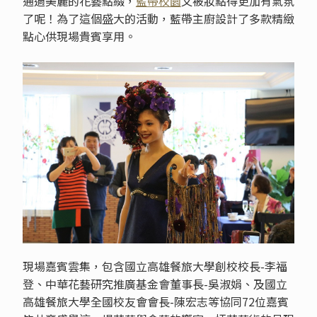
通過美麗的花藝點綴，
藍帶校園
又被妝點得更加有氣氛
了呢！為了這個盛大的活動，藍帶主廚設計了多款精緻
點心供現場貴賓享用。
現場嘉賓雲集，包含國立高雄餐旅大學創校校長-李福
登、中華花藝研究推廣基金會董事長-吳淑娟、及國立
高雄餐旅大學全國校友會會長-陳宏志等協同72位嘉賓