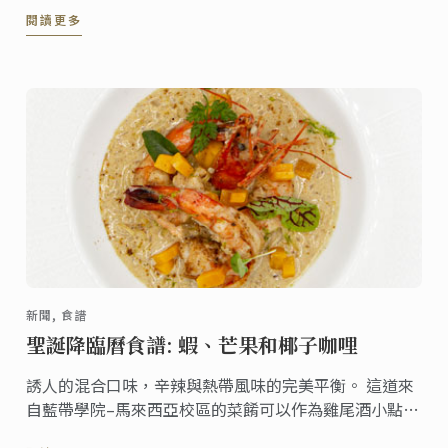
區行政主廚 Karl O'Dell 為您的餐桌帶來聖誕的歡樂氛
閱讀更多
圍。
新聞, 食譜
聖誕降臨曆食譜: 蝦、芒果和椰子咖哩
誘人的混合口味，辛辣與熱帶風味的完美平衡。 這道來
自藍帶學院–馬來西亞校區的菜餚可以作為雞尾酒小點、
開胃菜， 可搭配青木瓜沙拉或作為主菜搭配米飯。 非常