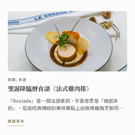
新聞, 食譜
聖誕降臨曆食譜《法式雞肉捲》
「Roulade」是一個法語單詞，字面意思是「捲起來
的」。這道經典傳統的美味餐點上由無骨雞胸烹製而
成。雞肉非常多汁、嫩滑、而外皮香煎酥脆，是感官上
閱讀更多
的極致享受。