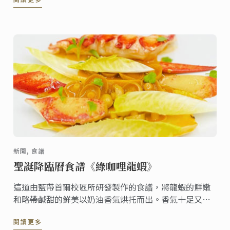
野生蝦，其蝦膏香濃美味，令人一試傾心，這是道以各
式鮮美食材所打造、滋味無窮的食譜。
新聞, 食譜
聖誕降臨曆食譜《綠咖哩龍蝦》
這道由藍帶首爾校區所研發製作的食譜，將龍蝦的鮮嫩
和略帶鹹甜的鮮美以奶油香氣烘托而出。香氣十足又溫
和的綠咖哩為龍蝦話龍點睛。
閱讀更多