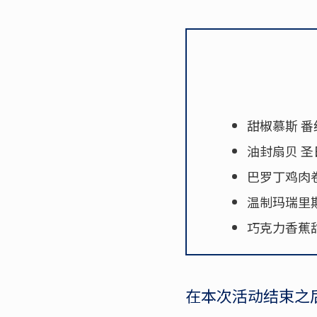
甜椒慕斯 
油封扇贝 
巴罗丁鸡肉
温制玛瑞里
巧克力香蕉
在本次活动结束之