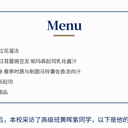
Menu
番红花凝冻
圣日耳曼豌豆泥 帕玛森起司乳化酱汁
卷 春季时蔬与削圆马铃薯佐香浓肉汁
斯起司
甜品
后，本校采访了高级班黄晖紫同学，以下是他