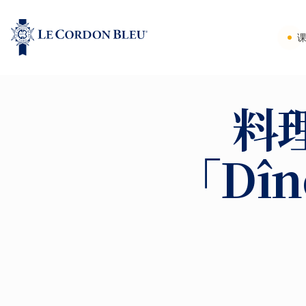
料
「Dîn