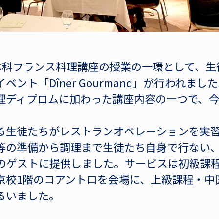
に本科フランス料理講座の授業の一環として、
ベント「Dîner Gourmand」が行われま
理ディプロムに加わった講座内容の一つで、
る生徒たちがレストランオペレーションを実
等の準備から調理まで生徒たち自身で行ない、
名のゲストに提供しました。サービスは初級課
京校1階のコアントロを会場に、上級課程・中
るいました。