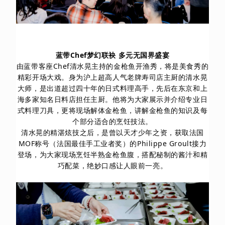
蓝带Chef梦幻联袂 多元无国界盛宴
由蓝带客座Chef清水晃主持的金枪鱼开渔秀，将是美食秀的
精彩开场大戏。身为沪上超高人气老牌寿司店主厨的清水晃
大师，是出道超过四十年的日式料理高手，先后在东京和上
海多家知名日料店担任主厨。他将为大家展示并介绍专业日
式料理刀具，更将现场解体金枪鱼，讲解金枪鱼的知识及每
个部分适合的烹饪技法。
清水晃的精湛炫技之后，是曾以天才少年之资，获取法国
MOF称号（法国最佳手工业者奖）的Philippe Groult接力
登场，为大家现场烹饪半熟金枪鱼腹，搭配秘制的酱汁和精
巧配菜，绝妙口感让人眼前一亮。