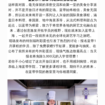
这样面对面，毫无保留的亲密交流和欢聚一堂的美食分享派
对，并不是开放日才有的限定场。蓝带始终相信，美食无国
界，所以在未来将开设一系列让人兴奋的国际美食课程，涵
盖日本料理、泰国菜、地中海菜系等，从法式料理和甜点为
起点，以蓝带为桥梁，致力于将世界各地的厨艺文化融合起
来，通过创意激发开拓学员的视野，现在就来加入蓝带上
海，一起开启一段前所未见的全球化厨艺学习之旅吧。
现场发布的特别福利彩蛋也引发了热烈的讨论：报名蓝带1
月课程的学员，除了免费获赠5节短课，更能参与抽奖。在
公布了前所未有的号外彩蛋后，现场气氛达致最高点：当天
报名将免除3,000元的入学管理费！
若你不小心错过了这次开放日派对，也不用感到惋惜，何妨
亲临上海蓝带学院，了解更多课程详情。期待不久的将来，
在蓝带学院的教室里与你相遇同窗。