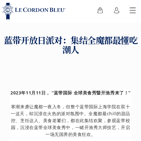
蓝带开放日派对：集结全魔都最懂吃
潮人
2023年11月11日， “蓝带国际 全球美食秀暨开渔秀来了！”
寒潮来袭让魔都一夜入冬，但整个蓝带国际上海学院在双十
一这天，却沉浸在火热的派对氛围中。全魔都最chill的甜品
控、烹饪达人、美食老饕们，都在此集结欢聚，参观蓝带校
园，沉浸在蓝带全球美食秀中，一睹开渔秀大师技艺，开启
一场无国界的美食狂欢。