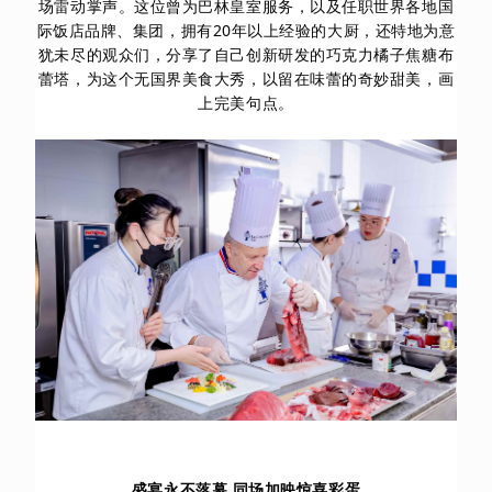
场雷动掌声。这位曾为巴林皇室服务，以及任职世界各地国
际饭店品牌、集团，拥有20年以上经验的大厨，还特地为意
犹未尽的观众们，分享了自己创新研发的巧克力橘子焦糖布
蕾塔，为这个无国界美食大秀，以留在味蕾的奇妙甜美，画
上完美句点。
盛宴永不落幕 同场加映惊喜彩蛋