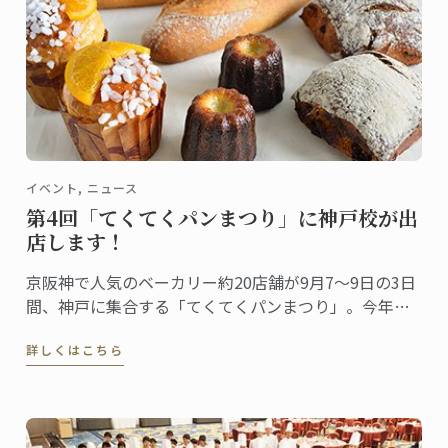
イベント, ニュース
第4回「てくてくパンまつり」に神戸校が出
店します！
京阪神で人気のベーカリー約20店舗が9月7～9日の3日
間、神戸に集合する「てくてくパンまつり」。今年で4
回目、既にパン好きの間では話題のイベントです。ル･
詳しくはこちら
コルドン･ブルー神戸校は、最終日の9日（日）にこの
「てくてくパンまつり」に出店します。