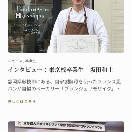
ニュース, 卒業生
インタビュー：東京校卒業生 坂田和士
静岡県藤枝市にある、自家製酵母を使ったフランス風
パンが自慢のベーカリー「ブランジェリモザイク」。
市内の農業高校と共同で、地域の天然麹菌を使った自
詳しくはこちら
家製酵母パンを開発したり、各種イベントに参加する
など、地元を拠点に精力的に活動しています。オーナ
ーシェフの坂田和士さんは、2013年にパンディプロム
を修了しました。