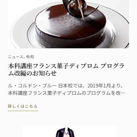
ニュース, 告知
本科講座フランス菓子ディプロム プログラ
ム改編のお知らせ
ル・コルドン・ブルー 日本校では、2019年1月より、
本科講座フランス菓子ディプロムのプログラムを改編
いたします。講座の総時間数は現在より124時間増え、
詳しくはこちら
初級・中級・上級それぞれの課程に新たな内容が盛り
込まれます。