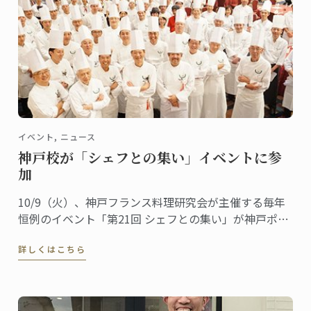
イベント, ニュース
神戸校が「シェフとの集い」イベントに参
加
10/9（火）、神戸フランス料理研究会が主催する毎年
恒例のイベント「第21回 シェフとの集い」が神戸ポー
トピアホテルで行われます。今年は「交流 ～食の魅力
詳しくはこちら
～」がテーマ。ル･コルドン･ブルー神戸校もこのイベ
ントに参加し、フランスパンと菓子のブースを出しま
す。