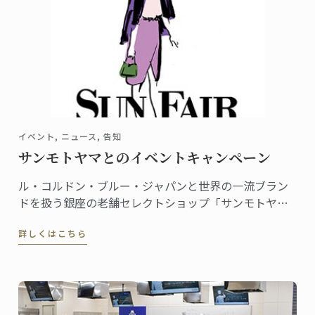
イベント, ニュース, 告知
サンモトヤマとのイベントキャンペーン
ル・コルドン・ブルー・ジャパンと世界の一流ブラン
ドを扱う銀座の老舗セレクトショップ「サンモトヤ
マ」がイベントでコラボレーション。サンモトヤマが
詳しくはこちら
定期開催するセール「都会のアウトレット サンフェ
ア」に日本校のニュースレター（メルマガ）読者をご
招待します