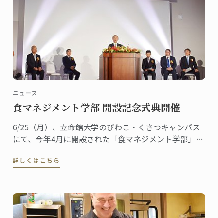
ニュース
食マネジメント学部 開設記念式典開催
6/25（月）、立命館大学のびわこ・くさつキャンパス
にて、今年4月に開設された「食マネジメント学部」の
開設記念式典が開催されました。ル・コルドン・ブル
詳しくはこちら
ーは立命館大学と教学提携し、同学部において「グロ
ーバル・カリナリー・アンド・マネジメント・プログ
ラム」を開講します。