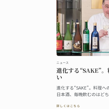
ニュース
進化する“SAKE”
い
進化する“SAKE”。料理
日本酒、毎晩飲むのはどち
がとっても面白いです」ワ
詳しくはこちら
ながら、嬉しそうにそう教