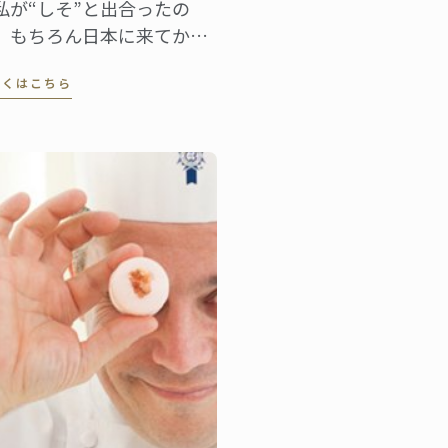
私が“しそ”と出合ったの
、もちろん日本に来てから
す。フランスにはない食材
しくはこちら
すから」 2000年に来日し、
本での生活も15年目を迎え
ドミニクシェフ。しそとは
本食を通じて出合ったとい
。 「珍しくもあり、初めて
わった時からとても好感の
てる香りでした。」