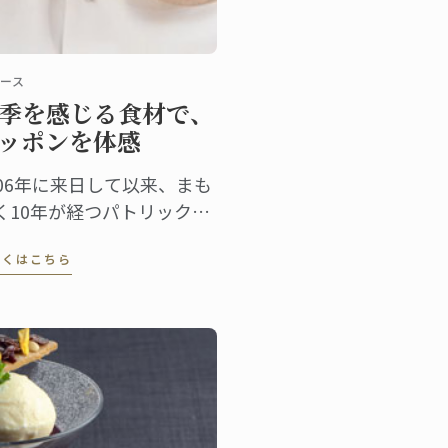
ース
季を感じる食材で、
ッポンを体感
006年に来日して以来、まも
く10年が経つパトリック・
メルシェフ。日本の文化も
しくはこちら
材も大好きだというシェフ
日本を感じる食材として、
回選んだのは“桜”。日本で
、とてもシーズナルな食材
ある。