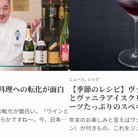
ニュース, レシピ
。料理への転化が面白
【季節のレシピ】ヴ
とヴァニラアイスク
ーツたっぷりのスペ
への転化が面白い。「ワインと
らかですね～。今、日本酒
年末のお楽しみと言えばヴ
イングラスで香りを楽しみ
ン）が付きもの、これをジ
えてくれたのは、日本校マ
イフルーツたっぷりのスペ