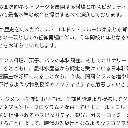
は国際的ネットワークを展開する料理とホスピタリティ
いて最高水準の教育を提供するべく邁進しております。
上の歴史を刻んだ今、ル・コルドン・ブルーは東京と京
の一環としての組織再編に伴い、今年開校15年となる神戸
とをお知らせいたします。
ランス料理、菓子、パンの本科講座、そしてカリナリー
するとともに、農林水産省から認定を受けている日本料
理講座が好評であることから、今後、開講クラスを増や
下げるような特別授業やアクティビティも用意していき
マネジメント学部においては、学部創設時より提携して
マネジメント・プログラムを提供しています。ル・コル
的に提供されるホスピタリティ、観光、ガストロノミー
することによって、時代の先駆けとなるようなプログラ