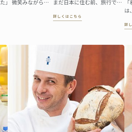
た」 微笑みながらギ
まだ日本に住む前、旅行で訪
「
はワサビ。直径約
れた際に初めて"餡"を口にし
は
詳しくはこちら
る立派なサイズだ。
て、非常に驚きました。フラ
で
詳
ンスでは豆を砂糖で甘く煮る
で
ということはまずしませんか
日
ら。食感も不思議でした」
た
日
う
味
持