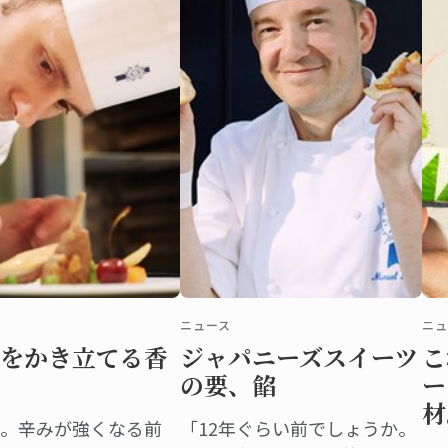
ニュース
ニュ
をかき立てる香
ジャパニーズスイーツ
こ
の要、餡
ー
材
。辛みが強くなる前
「12年ぐらい前でしょうか。