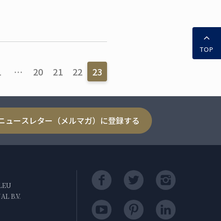
り気分を盛り上げる簡単デ
TOP
1
…
20
21
22
23
ニュースレター（メルマガ）に登録する
LEU
L B.V.