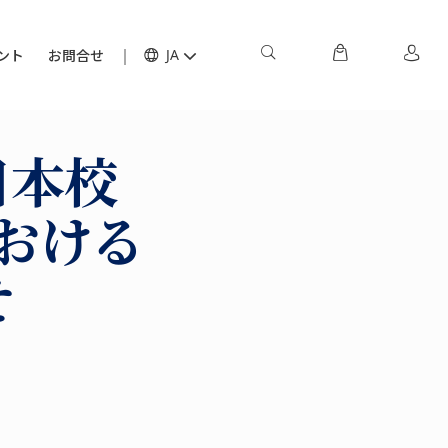
ント
お問合せ
JA
日本校
おける
せ