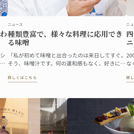
ニュース
ニュ
わ
種類豊富で、様々な料理に応用でき
四
る味噌
ニ
シ
「私が初めて味噌と出合ったのは来日してすぐ。
2
う
そう、味噌汁です。何の違和感もなく、好きにな
な
と
りました。ステファン・レナシェフがこの食材と
ル
詳しくはこちら
詳
テー
出合ったのは7年前。「日本人なら誰もが親しむ
食
ギ
味ですから、これから日本で料理をしていくな
が
ら、味噌を使わない手はないだろう、すぐにそう
今
思いました」」
も
で