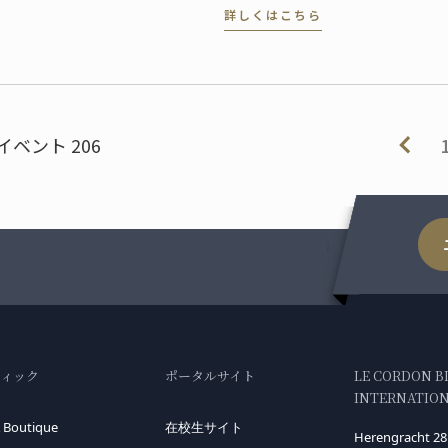
詳しくはこちら
・コルビ。
クリームを添えれば、お祭
ザートの出来上がりです。
/イベント 206
ティック
ポータルサイト
LE CORDON B
INTERNATIONA
 Boutique
在校生サイト
Herengracht 28