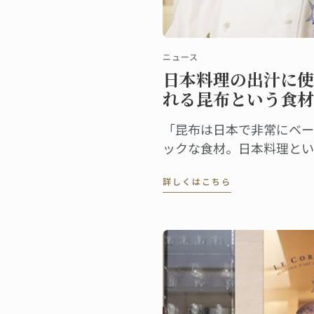
ニュース
日本料理の出汁に使
れる昆布という食材
「昆布は日本で非常にベー
ックな食材。日本料理とい
文化の根本に、昆布がある
詳しくはこちら
感じていました」 昆布を
マに選んだ理由をそう語る
ヨムシェフ。