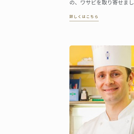
の、ワサビを取り寄せまし
ヨムシェフが取り出したの
詳しくはこちら
5cm、長さで20cmはあ