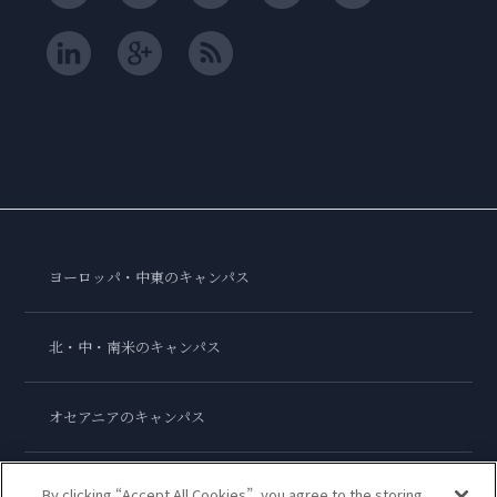
ヨーロッパ・中東のキャンパス
北・中・南米のキャンパス
オセアニアのキャンパス
アジアのキャンパス
By clicking “Accept All Cookies”, you agree to the storing