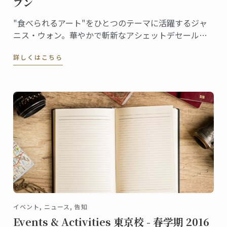
プン
"食べられるアート"をひとつのテーマに活躍するジャ
ニス・ウォン。華やかで斬新なアシェットデセール
（皿盛りのデザート）の日本初上陸が注目を集めてい
詳しくはこちら
ます。
イベント, ニュース, 告知
Events & Activities 東京校 - 春学期 2016