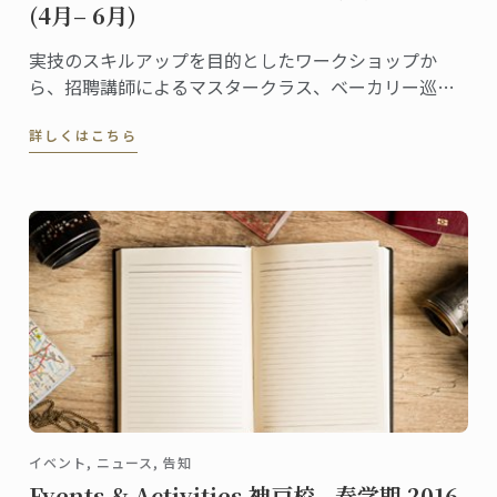
(4月– 6月)
実技のスキルアップを目的としたワークショップか
ら、招聘講師によるマスタークラス、ベーカリー巡り
等の課外授業や同窓会によるキャリアサポートセミナ
詳しくはこちら
ーまで、内容充実のイベントや講座が目白押しです。
イベント, ニュース, 告知
Events & Activities 神戸校 - 春学期 2016