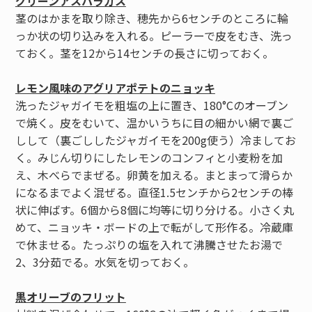
グリーンアスパラガス
茎のはかまを取り除き、穂先から6センチのところに輪
っか状の切り込みを入れる。ピーラーで皮をむき、洗っ
ておく。茎を12から14センチの長さに切っておく。
レモン風味のアグリアポテトのニョッキ
洗ったジャガイモを粗塩の上に置き、180°Cのオーブン
で焼く。皮をむいて、温かいうちに目の細かい網で裏ご
しして（裏ごししたジャガイモを200g使う）冷ましてお
く。みじん切りにしたレモンのコンフィと小麦粉を加
え、木べらでまぜる。卵黄を加える。まとまって滑らか
になるまでよく混ぜる。直径1.5センチから2センチの棒
状に伸ばす。6個から8個に均等に切り分ける。小さく丸
めて、ニョッキ・ボードの上で転がして形作る。冷蔵庫
で休ませる。たっぷりの塩を入れて沸騰させたお湯で
2、3分茹でる。水気を切っておく。
黒オリーブのフリット