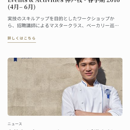
(4月– 6月)
実技のスキルアップを目的としたワークショップか
ら、招聘講師によるマスタークラス、ベーカリー巡り
等の課外授業や同窓会によるキャリアサポートセミナ
詳しくはこちら
ーまで、内容充実のイベントや講座が目白押しです。
ニュース