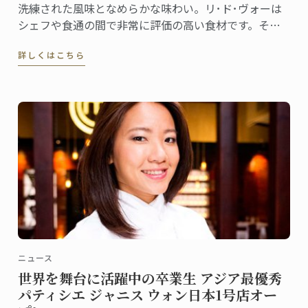
洗練された風味となめらかな味わい。リ･ド･ヴォーは
シェフや食通の間で非常に評価の高い食材です。その
やさしい味わいに柑橘バターを添え、酸味のアクセン
詳しくはこちら
トを。ぱりっとした野菜で食感にもバリエーションを
加えてみました。
ニュース
世界を舞台に活躍中の卒業生 アジア最優秀
パティシエ ジャニス ウォン日本1号店オー