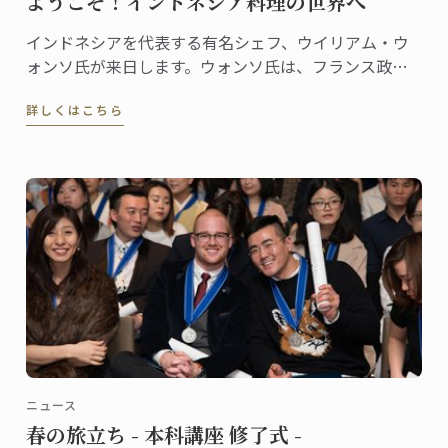
ようこそ！インドネシア料理の世界へ
インドネシアを代表する有名シェフ、ウイリアム・ウ
ォンソ氏が来日します。ウォンソ氏は、フランス政府
から"Chevalier dans l'ordre national du mérite
詳しくはこちら
agricole "勲章も授与された料理界の重鎮。
ニュース
春の旅立ち - 本科講座 修了式 -