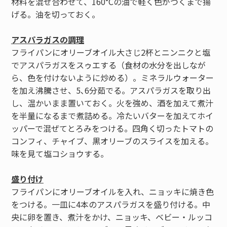
材料を混ぜ合わせて、160°Cの油で軽く色がつくまで揚
げる。油を切っておく。
アスパラガスの調理
フライパンにオリーブオイル大さじ2杯とニンニクと塩
でアスパラガスをスゥエする（食材の水分を出しなが
ら、色を付けないように炒める）。ミネラルウォーター
を加え沸騰させ、5､6分茹でる。アスパラガスを取り出
し、温かいまま置いておく。火を強め、酒を加えて煮汁
を半量になるまで煮詰める。冷たいバターを加えてホイ
ッパーで混ぜてとろみをつける。四角く切ったトマトの
コンフィ、チャイブ、黒オリーブのスライスを加える。
味を見て塩コショウする。
盛り付け
フライパンにオリーブオイルを入れ、ニョッキに焼き色
をつける。一皿に4本のアスパラガスを盛り付ける。中
央に卵を置き、煮汁をかけ、ニョッキ、ベビー・ルッコ