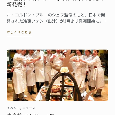
新発売！
ル・コルドン・ブルーのシェフ監修のもと、日本で開
発された冷凍フォン（出汁）が3月より発売開始に。
「仔牛」「鶏ガラ」「魚」の3種類の高品質なフォンを
詳しくはこちら
冷凍の300gポーションパックにしました。
イベント, ニュース