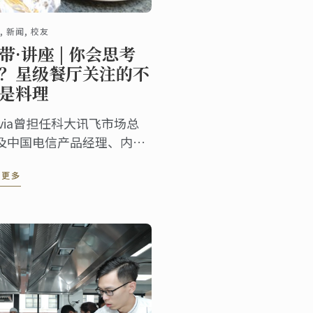
, 新闻, 校友
带·讲座 | 你会思考
？星级餐厅关注的不
是料理
livia曾担任科大讯飞市场总
及中国电信产品经理、内训
，在确定烹饪是心中挚爱
读更多
，她远赴蓝带巴黎学习料
。