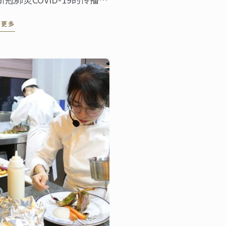
，蓝带团队将沟通并采取有
读更多
措施来预防病毒的感染。