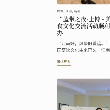
媒体, 活动, 新闻
“蓝带之夜·上博 - 
食文化交流活动顺利
办
“江南好，风景旧曾谙。”
国宴饮文化由来已久，江南
饮文化更是一枝独秀，不但
阅读更多
袭了江南特有的诗情画意和
化底蕴，其一饮一啖紧贴时
令，一器一物讲求精细。1
17日，“蓝带之夜·上博
“江南文化，世界表达”美
文化交流活动在上海博物馆
利举办。