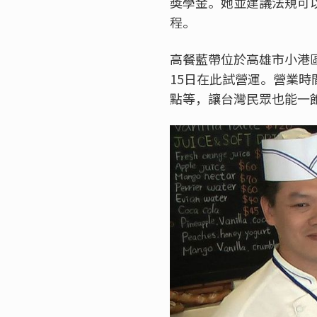
獎學金。她並建議法規可
程。
高餐藍帶位於高雄市小港
15
日在此試營運。營業時
點等，讓台灣民眾也能一