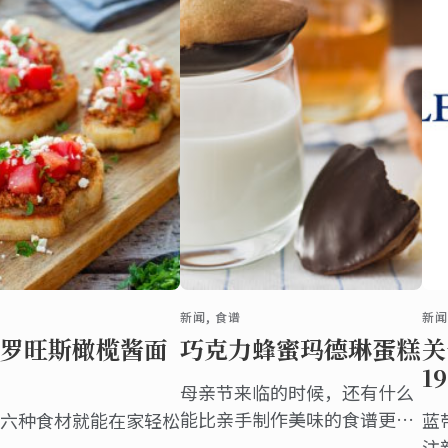
新闻, 食谱
新闻
罗旺斯橄榄酱面
巧克力蜂蜜玛德琳蛋糕
关
1
母亲节来临的时候，还有什么
能比亲手制作美味的食谱更好
六种食材就能在家轻松
蓝
的礼物来表达感恩之情呢？
注