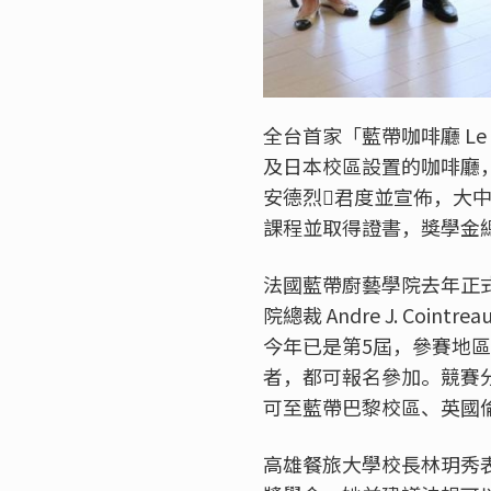
全台首家「藍帶咖啡廳
Le 
及日本校區設置的咖啡廳
安德烈

君度並宣佈，大
課程並取得證書，獎學金
法國藍帶廚藝學院去年正
院總裁
Andre J. Cointrea
今年已是第
5
屆，參賽地區
者，都可報名參加。競賽
可至藍帶巴黎校區、英國
高雄餐旅大學校長林玥秀