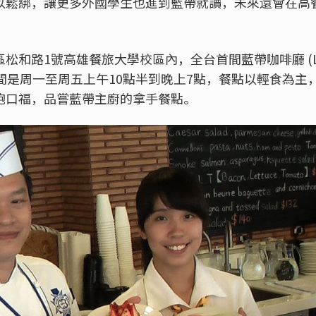
以鬆綁，讓更多外國學生也進到藍帶就讀，未來還會在高
區松和路
1
號高雄餐旅大學校區內，全台首間藍帶咖啡廳
(
間是周一至周五上午
10
點半到晚上
7
點，餐點以輕食為主
飽口福，品嘗藍帶主廚的拿手餐點。