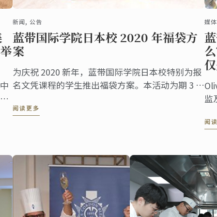
新闻, 公告
媒体
美
蓝带国际学院日本校 2020 年福袋方
蓝
举
案
么
仅
为庆祝 2020 新年，蓝带国际学院日本校特别为报
名文凭课程的学生推出福袋方案。本活动为期 3 个
中
O
月。
宴
监
阅读更多
承
师
阅
文
后
理
2月
”暨
食
顺