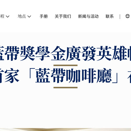
课程
地点
手册
关于我们
新闻与活动
联系
藍帶獎學金廣發英雄
首家「藍帶咖啡廳」