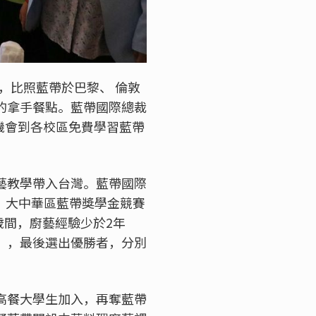
，比照藍帶於巴黎、 倫敦
的拿手餐點。藍帶國際總裁
機會到各校區免費學習藍帶
藝教學帶入台灣。藍帶國際
。大中華區藍帶獎學金競賽
歲間，廚藝經驗少於
2
年
」，最後選出優勝者，分別
高餐大學生加入，再奪藍帶