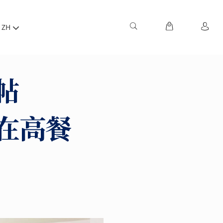
ZH
帖
在高餐