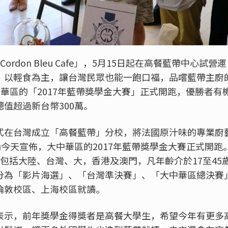
Cordon Bleu Cafe
」，
5
月
15
日起在高餐藍帶中心試營運
，以輕食為主，讓台灣民眾也能一飽口福，品嚐藍帶主廚
中華區的「
2017
年藍帶獎學金大賽」正式開跑，優勝者有
總值超過新台幣
300
萬。
式在台灣成立「高餐藍帶」分校，將法國原汁味的專業廚
u
今天宣佈，大中華區的
2017
年藍帶獎學金大賽正式開跑
包括大陸、台灣、大，香港及澳門，凡年齡介於
17
至
45
分為「影片海選」、「台灣準決賽」、「大中華區總決賽
倫敦校區、上海校區就讀。
表示，前年獎學金得獎者是高餐大學生，希望今年有更多