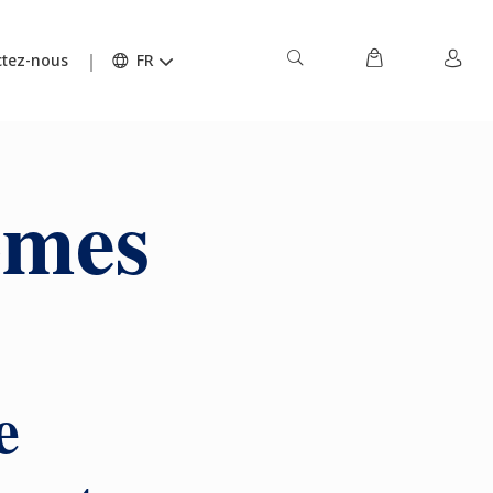
tez-nous
FR
ômes
e