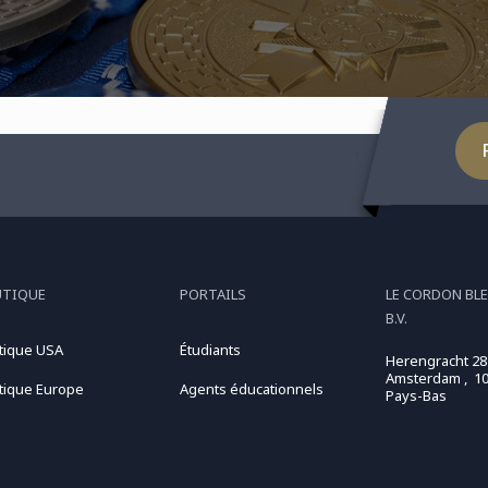
UTIQUE
PORTAILS
LE CORDON BL
B.V.
tique USA
Étudiants
Herengracht 28
Amsterdam , 10
tique Europe
Agents éducationnels
Pays-Bas