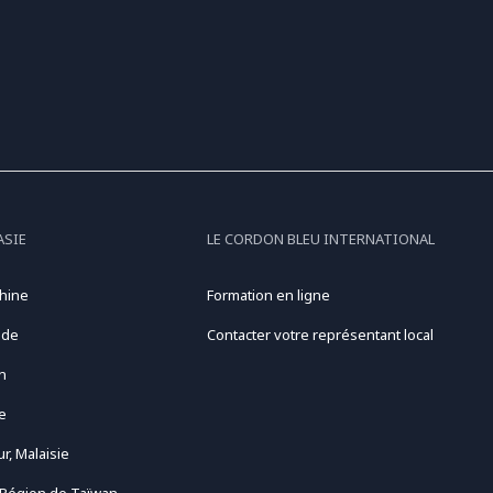
ASIE
LE CORDON BLEU INTERNATIONAL
hine
Formation en ligne
nde
Contacter votre représentant local
n
e
r, Malaisie