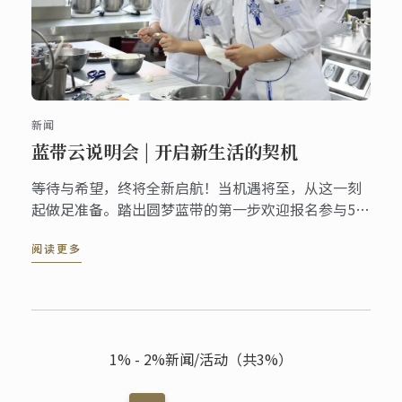
新闻
蓝带云说明会 | 开启新生活的契机
等待与希望，终将全新启航！当机遇将至，从这一刻
起做足准备。踏出圆梦蓝带的第一步欢迎报名参与5月
29日（周日）蓝带线上说明会，燃情六月，圆梦揭
阅读更多
幕！
1% - 2%新闻/活动（共3%）