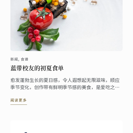
新闻, 食谱
蓝带校友的初夏食单
愈发蓬勃生长的夏日感，令人遐想起无限滋味，顺应
季节变化，创作带有鲜明季节感的美食，是爱吃之人
的一种仪式感。迫不及待激活夏日菜单，畅游蓝带人
阅读更多
的美食创意，为你的时令菜单带去风味活力！