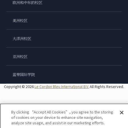
欧洲和中东的校区
美洲校区
大洋洲校区
亚洲校区
蓝带国际学院
Copyright © 2026
Le Cordon Bleu International B.V.
All Rights Reserved.
By clicking “Accept All Cookies”, you agree to the storing
of cookies on your device to enhance site navigation,
analyze site usage, and assist in our marketing efforts.