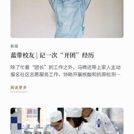
新闻
蓝带校友 | 记一次“开团”经历
除了忙着“团长”的工作之外，马啸还带上家人主动
报名社区志愿服务工作，协助开展核酸和抗原检测工
作，为小区里的住户递送生活物资等，她表示，“特
阅读更多
殊时期下，自己也会努力将每一份志愿工作做细致，
做到实处，真正地为大家的生活带去便利。”