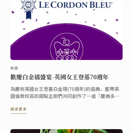
新闻
歡慶白金禧盛宴-英國女王登基70週年
為慶祝英國女王登基白金禧(70週年)的盛典，藍帶英
國倫敦校區的甜點主廚們共同創作了一道「慶典多層
次蛋糕」並在倫敦校區的咖啡廳上架。《香檳英式漿
阅读更多
果白金禧皇冠》這道甜點包含了香檳慕斯、糖漬紅漿
果、檸檬費南雪蛋糕體與香草沙布列餅，整個六月您
都有機會可以在倫敦品嚐到這份甜點，一同分享喜
悅。