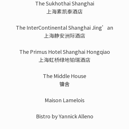
The Sukhothai Shanghai
上海素凯泰酒店
The InterContinental Shanghai Jing’an
上海静安洲际酒店
The Primus Hotel Shanghai Hongqiao
上海虹桥绿地铂瑞酒店
The Middle House
镛舍
Maison Lamelois
Bistro by Yannick Alleno