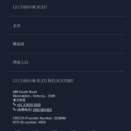
LE CORDON BLEU
企业
精品店
网站入口
LE CORDON BLEU MELBOURNE
488 South Road
Moorabbin , Victoria , 3189
澳大利亚
+61 3 9559 3500
(免费电话)
1800 064 802
CRICOS Provider Number: 02380M
RTO ID number: 4959