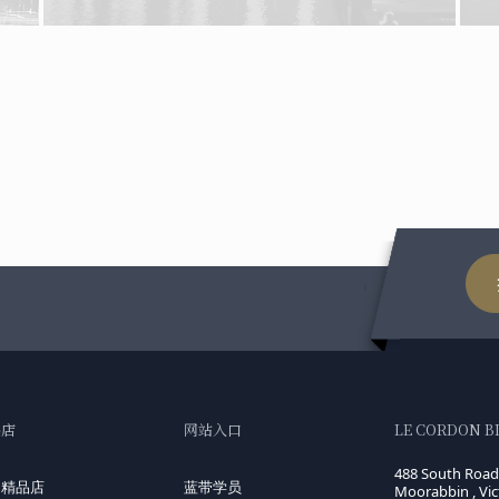
品店
网站入口
LE CORDON 
488 South Roa
国精品店
蓝带学员
Moorabbin , Vic