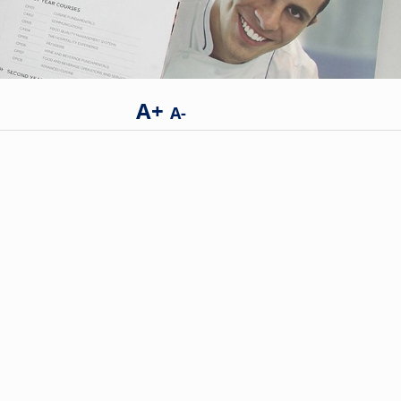
A+
A-