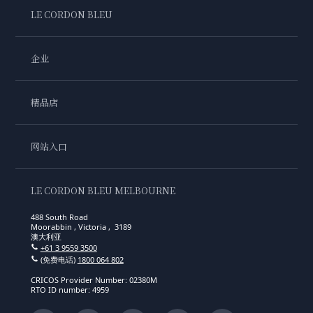
LE CORDON BLEU
企业
精品店
网站入口
LE CORDON BLEU MELBOURNE
488 South Road
Moorabbin , Victoria , 3189
澳大利亚
+61 3 9559 3500
(免费电话)
1800 064 802
CRICOS Provider Number: 02380M
RTO ID number: 4959