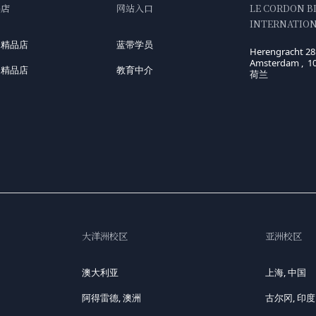
品店
网站入口
LE CORDON B
INTERNATIONA
国精品店
蓝带学员
Herengracht 28
Amsterdam , 1
洲精品店
教育中介
荷兰
大洋洲校区
亚洲校区
澳大利亚
上海, 中国
阿得雷德, 澳洲
古尔冈, 印度