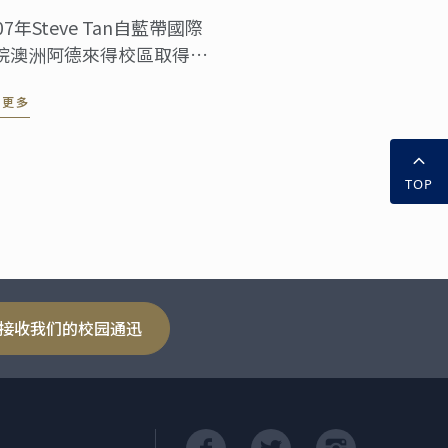
07年Steve Tan自藍帶國際
院澳洲阿德來得校區取得了
業學士學位（國際酒店管
读更多
），他的職業之路專註於全
精品酒店，而他在短時間內
一名房務員晉升成為前臺的
TOP
理經裡。
接收我们的校园通迅