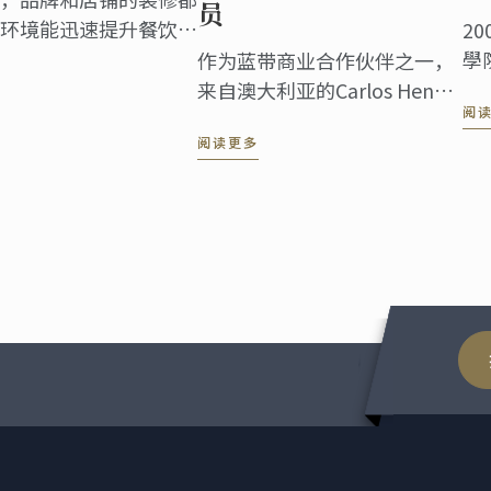
员
环境能迅速提升餐饮企
20
是顾客对他即将选择就
學
作为蓝带商业合作伙伴之一，
说，店铺装修和品牌运
商
来自澳大利亚的Carlos Heng
阅
业的发展。
理
是“MakMak”品牌的创始
阅读更多
球
人。他创建自己的企业品牌以
從
来，就一直力图将品牌打造得
管
更高端化。这个过程中，他认
为最不可或缺的就是优质的员
工。而蓝带毕业生给了他巨大
的支持