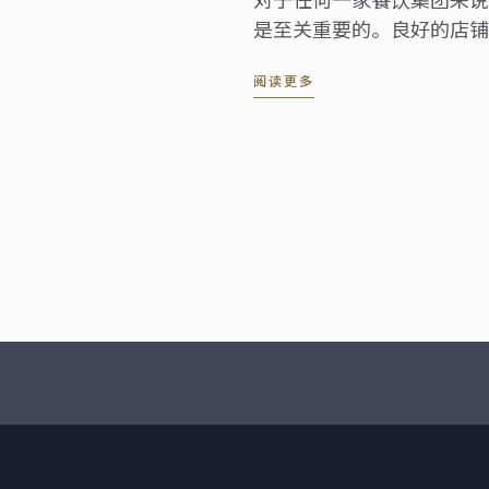
是至关重要的。良好的店铺
业在顾客心目中的形象，这
阅读更多
餐的地方的第一印象。可以
营的好坏直接决定了餐饮企