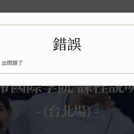
高雄校區
課程簡章
關於我們
最新消息
聯絡我們
錯誤
出問題了
帶國際學院 課程說
- (台北場) -