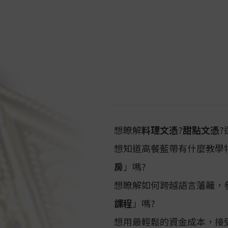
120年以上的歷史。
豐富的課程外，全面了解西
更棒的消息是：身在台灣又
想的路途並不遙遠了哦。
歡迎大家來到
藍帶國際學院
國校區
的入學細節!
想瞭解
料理文憑
?
甜點文憑
?
想知道高餐藍帶有什麼教學
房
」嗎?
想瞭解如何跨越語言藩籬，
課程
」嗎?
想用最輕鬆的資金成本，接受