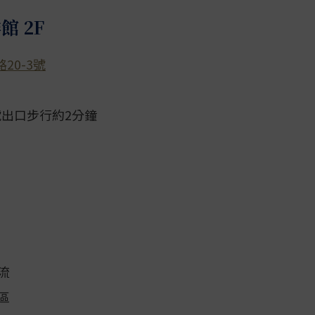
館 2F
20-3號
號出口步行約2分鐘
流
區