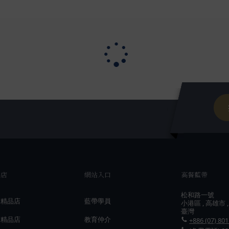
品店
網站入口
高餐藍帶
松和路一號
國精品店
藍帶學員
小港區 , 高雄市 ,
臺灣
洲精品店
教育仲介
+886 (07) 80