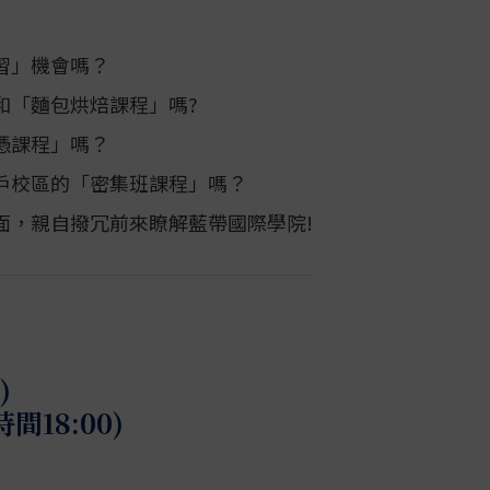
習」機會嗎？
和「麵包烘焙課程」嗎?
憑課程」嗎？
戶校區的「密集班課程」嗎？
面，親自撥冗前來瞭解藍帶國際學院!
)
到時間18:00)