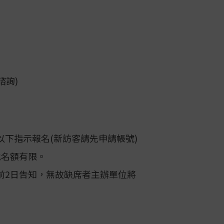
別諮詢)
下指示報名(新訪客請先申請帳號)
地名額有限。
前2日告知，無故缺席者
主辦單位將
】