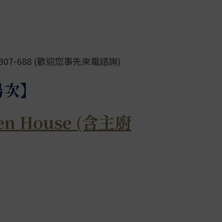
307-688 (歡迎您事先來電諮詢)
場次】
n House (含主廚