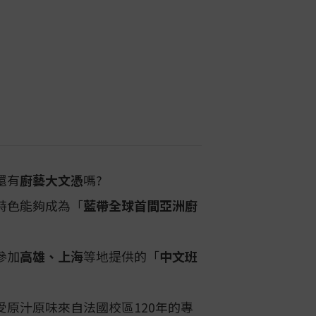
餐文化的完整性更是無可取代!
懷有美食夢的同學們，以後要實現夢
官方招生說明會
，了解更多
高雄等各
還有
廚藝大文憑
嗎?
特色能夠成為「
藍帶全球首間亞洲廚
參加
高雄、上海
等地提供的「
中文班
原汁原味來自法國校區120年的專