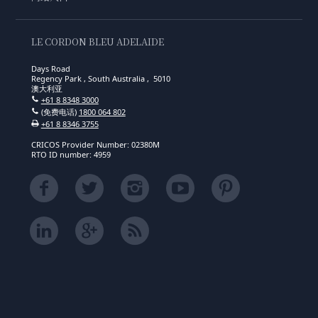
LE CORDON BLEU ADELAIDE
Days Road
Regency Park , South Australia , 5010
澳大利亚
+61 8 8348 3000
(免费电话)
1800 064 802
+61 8 8346 3755
CRICOS Provider Number: 02380M
RTO ID number: 4959