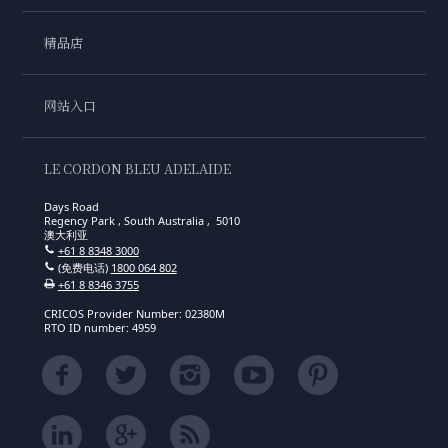
精品店
网站入口
LE CORDON BLEU ADELAIDE
Days Road
Regency Park , South Australia , 5010
澳大利亚
+61 8 8348 3000
(免费电话)
1800 064 802
+61 8 8346 3755
CRICOS Provider Number: 02380M
RTO ID number: 4959