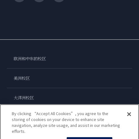
欧洲和中东的校区
美洲校区
大洋洲校区
By clicking “Accept All Cookies”, you agree to the
亚洲校区
storing of cookies on your device to enhance site
navigation, analyze site usage, and assist in our marketing
efforts.
蓝带国际学院