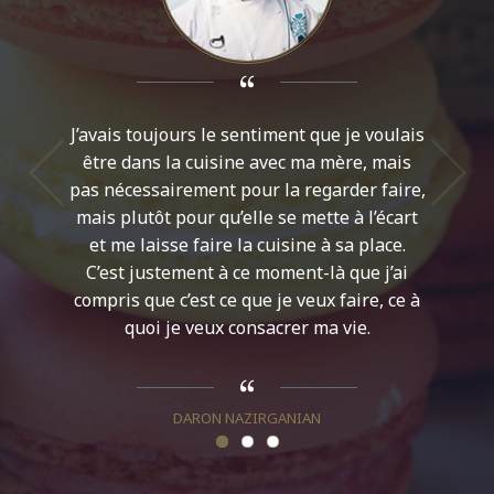
J’avais toujours le sentiment que je voulais
Les gens
être dans la cuisine avec ma mère, mais
il y a 
pas nécessairement pour la regarder faire,
que t
mais plutôt pour qu’elle se mette à l’écart
côtoyer
et me laisse faire la cuisine à sa place.
d’enten
C’est justement à ce moment-là que j’ai
compris que c’est ce que je veux faire, ce à
quoi je veux consacrer ma vie.
MELA
DARON NAZIRGANIAN