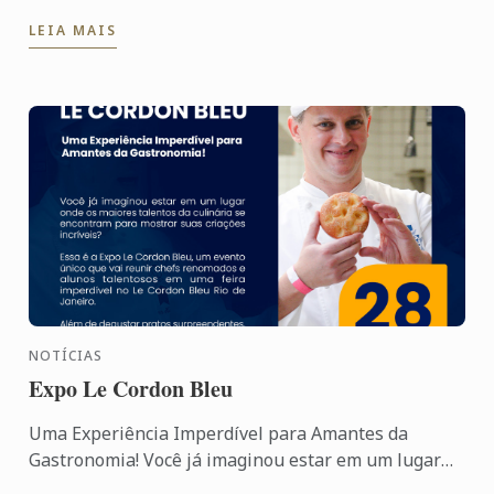
alcançou uma conquista notável: recebeu a nota
LEIA MAIS
máxima na avaliação de ...
NOTÍCIAS
Expo Le Cordon Bleu
Uma Experiência Imperdível para Amantes da
Gastronomia! Você já imaginou estar em um lugar
onde os maiores talentos da culinária se encontram