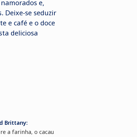
s namorados e,
. Deixe-se seduzir
e e café e o doce
ta deliciosa
 Brittany:
re a farinha, o cacau