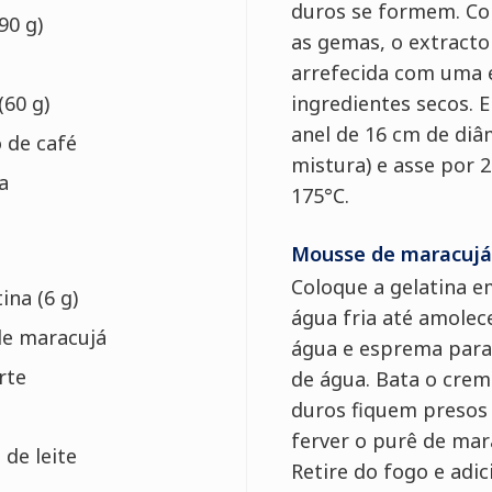
duros se formem. Co
90 g)
as gemas, o extracto
arrefecida com uma e
(60 g)
ingredientes secos.
anel de 16 cm de diâ
 de café
mistura) e asse por 
a
175°C.
Mousse de maracujá
Coloque a gelatina 
ina (6 g)
água fria até amolece
de maracujá
água e esprema para
rte
de água. Bata o crem
duros fiquem presos 
ferver o purê de mara
de leite
Retire do fogo e adic