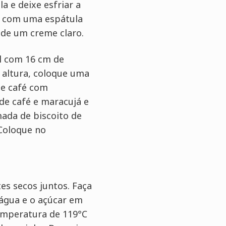
a e deixe esfriar a
ly com uma espátula
 de um creme claro.
l com 16 cm de
 altura, coloque uma
de café com
de café e maracujá e
ada de biscoito de
Coloque no
es secos juntos. Faça
água e o açúcar em
mperatura de 119°C