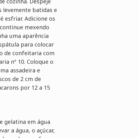
e cozinha. Despeje
s levemente batidas e
 esfriar. Adicione os
e continue mexendo
enha uma aparência
spátula para colocar
o de confeitaria com
ria nº 10. Coloque o
ma assadeira e
scos de 2 cm de
carons por 12 a 15
e gelatina em água
evar a água, o açúcar,