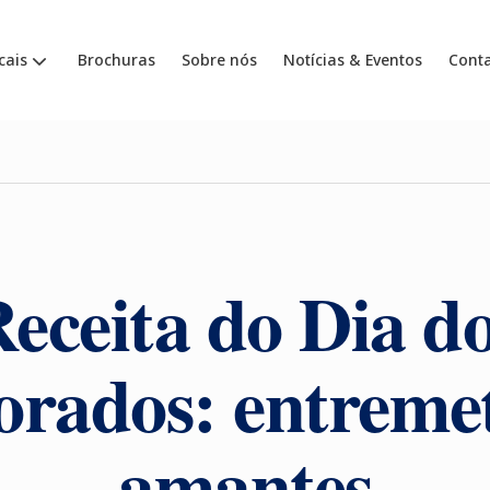
cais
Brochuras
Sobre nós
Notícias & Eventos
Cont
eceita do Dia d
rados: entremet
amantes