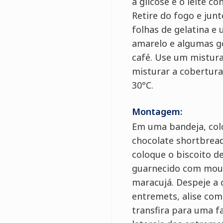
a glicose e o leite c
Retire do fogo e junt
folhas de gelatina e
amarelo e algumas g
café. Use um mistur
misturar a cobertura 
30°C.
Montagem:
Em uma bandeja, col
chocolate shortbread
coloque o biscoito d
guarnecido com mous
maracujá. Despeje a 
entremets, alise com
transfira para uma fa