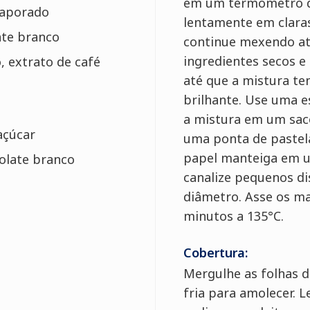
em um termômetro d
evaporado
lentamente em clara
ate branco
continue mexendo até
ingredientes secos 
, extrato de café
até que a mistura t
brilhante. Use uma e
a mistura em um sac
 açúcar
uma ponta de pastela
papel manteiga em u
olate branco
canalize pequenos di
diâmetro. Asse os ma
minutos a 135°C.
Cobertura:
Mergulhe as folhas d
fria para amolecer. L