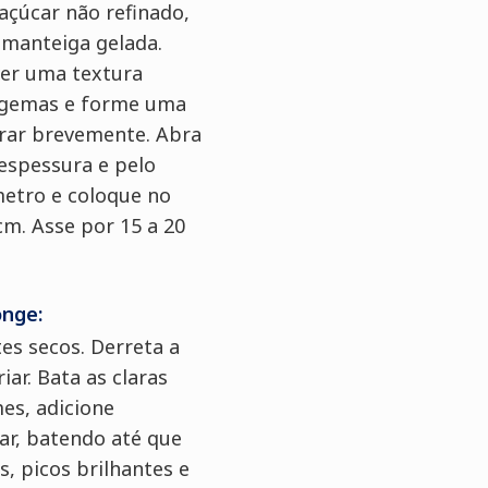
açúcar não refinado,
a manteiga gelada.
ver uma textura
s gemas e forme uma
erar brevemente. Abra
espessura e pelo
etro e coloque no
cm. Asse por 15 a 20
onge:
es secos. Derreta a
iar. Bata as claras
mes, adicione
ar, batendo até que
s, picos brilhantes e