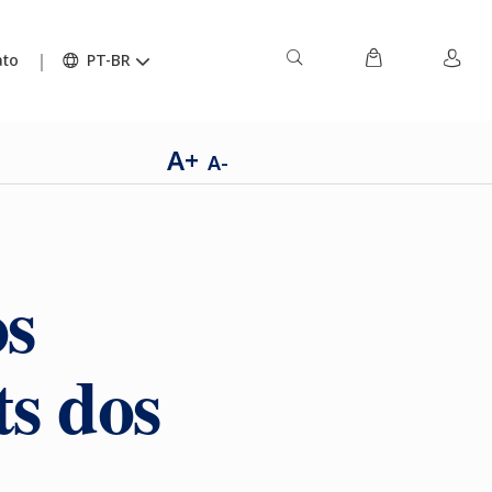
ato
PT-BR
A+
A-
os
s dos