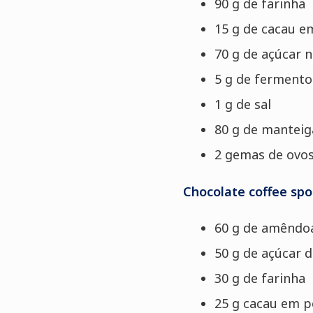
90 g de farinha
15 g de cacau e
70 g de açúcar n
5 g de ferment
1 g de sal
80 g de manteig
2 gemas de ovo
Chocolate coffee sp
60 g de amêndo
50 g de açúcar d
30 g de farinha
25 g cacau em p