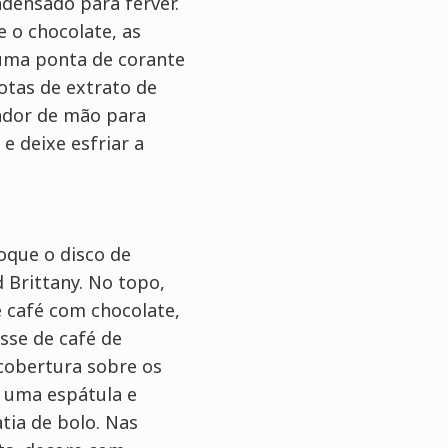
ondensado para ferver.
e o chocolate, as
 uma ponta de corante
otas de extrato de
ador de mão para
e deixe esfriar a
oque o disco de
 Brittany. No topo,
e café com chocolate,
se de café de
cobertura sobre os
 uma espátula e
tia de bolo. Nas