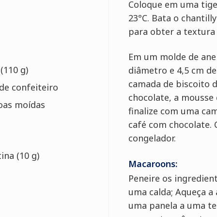
Coloque em uma tigel
23°C. Bata o chantil
para obter a textura
Em um molde de ane
(110 g)
diâmetro e 4,5 cm de
camada de biscoito 
de confeiteiro
chocolate, a mousse 
oas moídas
finalize com uma cam
café com chocolate. 
congelador.
ina (10 g)
Macaroons:
Peneire os ingredient
uma calda; Aqueça a 
uma panela a uma te