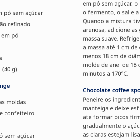
em pó sem açúcar, o 
o fermento, o sal e 
m pó sem açúcar
Quando a mistura ti
ão refinado
arenosa, adicione a
o em pó
massa suave. Refrig
a massa até 1 cm de 
menos 18 cm de diâm
a
molde de anel de 18 
s
(40 g)
minutos a 170°C.
onge
Chocolate coffee sp
Peneire os ingredient
as moídas
manteiga e deixe esfr
e confeiteiro
até formar picos fir
gradualmente o açúc
as claras estejam lisa
ó sem açúcar