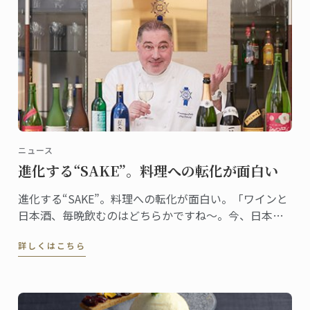
ニュース
進化する“SAKE”。料理への転化が面白い
進化する“SAKE”。料理への転化が面白い。「ワインと
日本酒、毎晩飲むのはどちらかですね～。今、日本酒
がとっても面白いです」ワイングラスで香りを楽しみ
詳しくはこちら
ながら、嬉しそうにそう教えてくれたのは、日本校マ
スター・シェフ、ドミニク・コルビ。