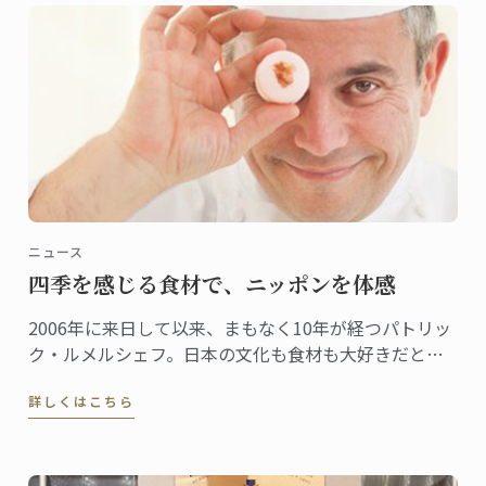
ニュース
四季を感じる食材で、ニッポンを体感
2006年に来日して以来、まもなく10年が経つパトリッ
ク・ルメルシェフ。日本の文化も食材も大好きだとい
うシェフが日本を感じる食材として、今回選んだの
詳しくはこちら
は“桜”。日本でも、とてもシーズナルな食材である。