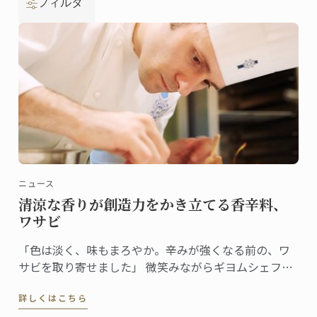
フィルタ
ニュース
清涼な香りが創造力をかき立てる香辛料、
ワサビ
「色は淡く、味もまろやか。辛みが強くなる前の、ワ
サビを取り寄せました」 微笑みながらギヨムシェフが
取り出したのはワサビ。直径約5cm、長さで20cmはあ
詳しくはこちら
る立派なサイズだ。