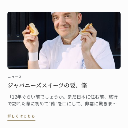
ニュース
ジャパニーズスイーツの要、餡
「12年ぐらい前でしょうか。まだ日本に住む前、旅行
で訪れた際に初めて"餡"を口にして、非常に驚きまし
た。フランスでは豆を砂糖で甘く煮るということはま
詳しくはこちら
ずしませんから。食感も不思議でした」