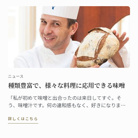
ニュース
種類豊富で、様々な料理に応用できる味噌
「私が初めて味噌と出合ったのは来日してすぐ。そ
う、味噌汁です。何の違和感もなく、好きになりまし
た。ステファン・レナシェフがこの食材と出合ったの
詳しくはこちら
は7年前。「日本人なら誰もが親しむ味ですから、これ
から日本で料理をしていくなら、味噌を使わない手は
ないだろう、すぐにそう思いました」」