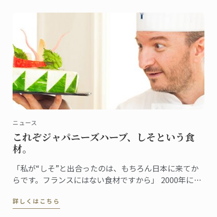
ニュース
これぞジャパニーズハーブ、しそという食
材。
「私が“しそ”と出合ったのは、もちろん日本に来てか
らです。フランスにはない食材ですから」 2000年に来
日し、日本での生活も15年目を迎えたドミニクシェ
詳しくはこちら
フ。しそとは日本食を通じて出合ったという。 「珍し
くもあり、初めて味わった時からとても好感の持てる