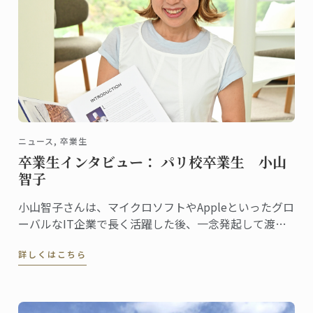
ニュース, 卒業生
卒業生インタビュー： パリ校卒業生 小山
智子
小山智子さんは、マイクロソフトやAppleといったグロ
ーバルなIT企業で長く活躍した後、一念発起して渡
仏。2023年にパリ校でパンディプロムを取得しまし
詳しくはこちら
た。