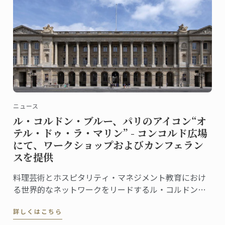
ニュース
ル・コルドン・ブルー、パリのアイコン“オ
テル・ドゥ・ラ・マリン” - コンコルド広場
にて、ワークショップおよびカンフェラン
スを提供
料理芸術とホスピタリティ・マネジメント教育におけ
る世界的なネットワークをリードするル・コルドン・
ブルーは、この度、フランス文化財センター (Centre
詳しくはこちら
des Monuments Nationaux, CMN）より、パリのオテ