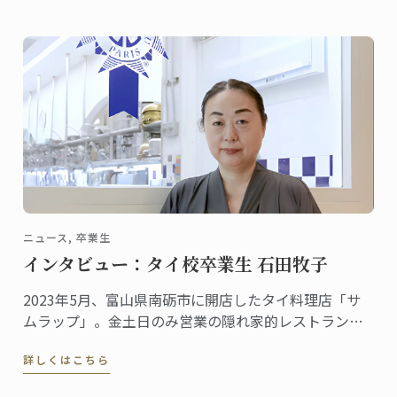
のに最適です
ニュース, 卒業生
インタビュー：タイ校卒業生 石田牧子
2023年5月、富山県南砺市に開店したタイ料理店「サ
ムラップ」。金土日のみ営業の隠れ家的レストランに
も関わらず、本格的なタイ料理を提供する名店として
詳しくはこちら
既に評判、地元客はもちろん、遠くから足を延ばす人
やファンの予約が絶えません。