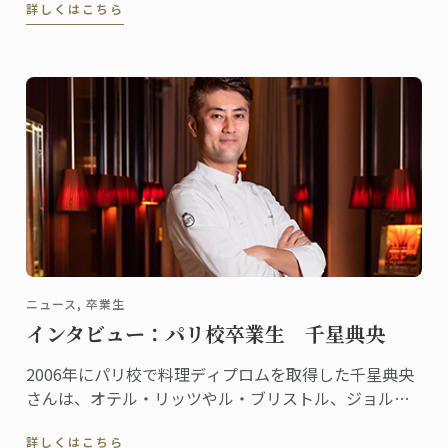
詳しくはこちら
ニュース, 卒業生
インタビュー：パリ校卒業生 千星典央
2006年にパリ校で料理ディプロムを取得した千星典央
さんは、オテル・リッツやル・ブリストル、ジョルジ
ュサンクなどの錚々たる一流ホテルで腕を磨き、韓国
詳しくはこちら
の高級リゾート、ヘビチホテル＆リゾートのエグゼク