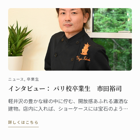
ニュース, 卒業生
インタビュー： パリ校卒業生 市田裕司
軽井沢の豊かな緑の中に佇む、開放感あふれる瀟洒な
建物。店内に入れば、ショーケースには宝石のように
美しいケーキや総菜、パンが並び、訪れる人の歓声を
詳しくはこちら
誘います。