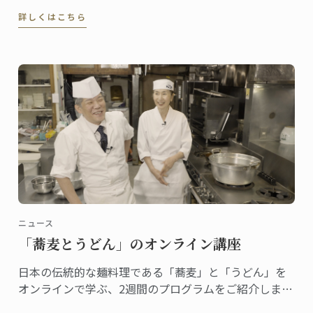
に上りました。同誌は、ペルーの最高シェフ、レスト
詳しくはこちら
ラン、および関連企業を称え４０部門における受賞
者・受賞団体を発表。授賞式は、バランコにあるペド
ロ・デ・オスマ博物館で行われました。
ニュース
「蕎麦とうどん」のオンライン講座
日本の伝統的な麺料理である「蕎麦」と「うどん」を
オンラインで学ぶ、2週間のプログラムをご紹介しま
す。