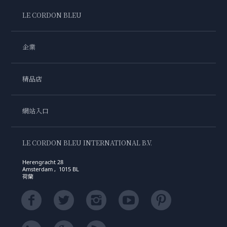
LE CORDON BLEU
企業
精品店
網站入口
LE CORDON BLEU INTERNATIONAL B.V.
Herengracht 28
Amsterdam , 1015 BL
荷蘭