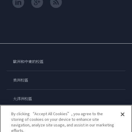
歐洲和中東的校區
美洲校區
大洋洲校區
By clicking “Accept All Cookies”, you agree to the
亞洲校區
storing of cookies on your device to enhance site
navigation, analyze site usage, and assist in our marketing
efforts.