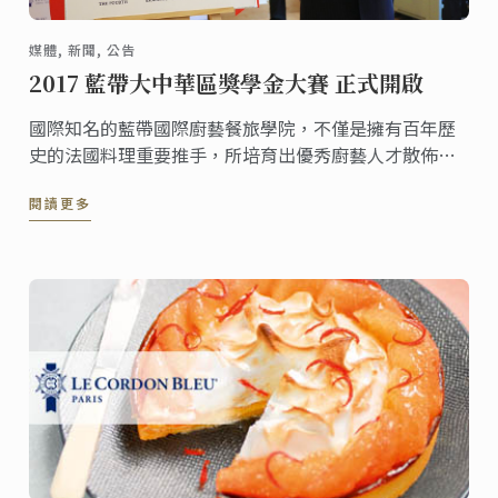
媒體, 新聞, 公告
2017 藍帶大中華區獎學金大賽 正式開啟
國際知名的藍帶國際廚藝餐旅學院，不僅是擁有百年歷
史的法國料理重要推手，所培育出優秀廚藝人才散佈世
界各地，更是培育許多臺灣優秀廚師的搖籃。藍帶國際
閱讀更多
廚藝餐旅學院為了鼓勵更多喜愛廚藝的朋友有機會進入
藍帶殿堂。