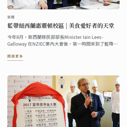
新聞
藍帶紐西蘭惠靈頓校區 | 美食愛好者的天堂
今年8月，新西蘭移民部部長Minister Iain Lees-
Galloway 在NZIEC業內大會後，第一時間來到了藍帶惠
靈頓校區參觀了我們的校園和課堂。下午茶的時候部長
閱讀更多
對藍帶的授課質量、學生就業率和就業地點表示贊賞和
肯定，前瞻性的探討了新西蘭留學移民政策制定的基本
原則和大方向。