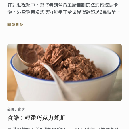
在這個視頻中，您將看到藍帶主廚自制的法式傳統馬卡
龍，這些經典法式技術每年在全世界授課超過2萬個學
生。
閱讀更多
新聞, 食譜
食譜：輕盈巧克力慕斯