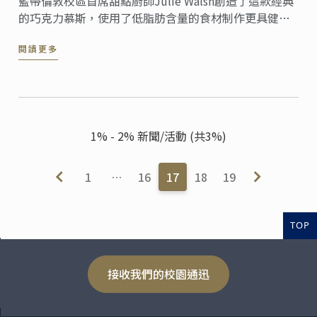
藍帶倫敦校區首席甜點廚師Julie Walsh創造了這款經典
的巧克力慕斯，使用了低脂肪含量的食材制作更具健康
意識的節日美食。減少了糖的含量，並用蛋白替換了蛋
閱讀更多
黃，讓這款經典甜品更加健康。
1% - 2% 新聞/活動 (共3%)
1
…
16
17
18
19
TOP
接收我們的校園通迅