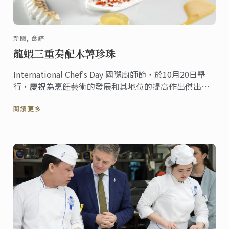
新聞, 食譜
龍蝦三重奏配木薯珍珠
International Chef's Day 國際廚師節，於10月20日舉
行，慶祝為烹飪藝術的發展和其地位的提高作出傑出貢
獻的美食專業人士而設立的特殊活動日。此紀念日是由
閱讀更多
世界廚師協會（WACS）創辦的，該協會成員為來自世界
各地的廚師，會員人數超過800萬。此食譜驗證了藍帶廚
師在日常工作中表現出的優雅，技術和創新。