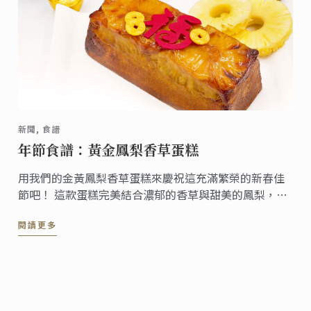
新聞, 食譜
年節食譜：黃金鳳梨香草蛋糕
用我們的金黃鳳梨香草蛋糕來慶祝這充滿繁榮的新春佳
節吧！ 這款蛋糕完美結合濃郁的香草與甜美的鳳梨，象
徵新的一年裡的豐饒與好運。 在這個農曆新年，與親愛
閱讀更多
的家人一起分享這款美味蛋糕，品嚐帶來喜悅、甜蜜與
幸福的滋味，讓好運降臨您的家中！