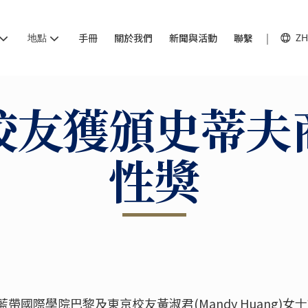
地點
手冊
關於我們
新聞與活動
聯繫
ZH
校友獲頒史蒂夫
性獎
帶國際學院巴黎及東京校友黃淑君(Mandy Huang)