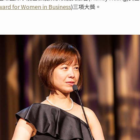
ward for Women in Business
)三項大獎。