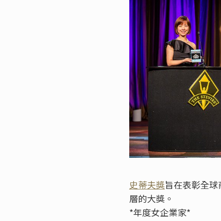
史蒂夫獎
旨在表彰全球
層的大獎。
*年度女企業家*