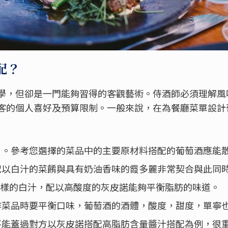
配？
學，但卻是一門能夠習得的客觀藝術。侍酒師必須理解風
客的個人喜好及預算限制。一般來說，在為餐廳菜單設計
：。參考您選擇的菜品中的主要原材料搭配的葡萄酒應能
配以白汁的菜餚與具有奶油香味的霞多麗非常契合與此同
 同樣的白汁，配以高酸度的灰皮諾能夠平衡脂肪的味道。
作菜品時要平衡口味，葡萄酒的酒體，酸度，甜度，單寧
不能蓋過對方以灰皮諾搭配高脂肪含量醬汁搭配為例，很