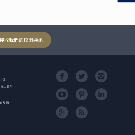
接收我們的校園通迅
LEU
L B.V.
015 BL