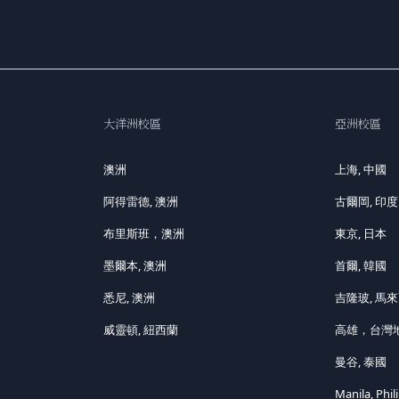
大洋洲校區
亞洲校區
澳洲
上海, 中國
阿得雷德, 澳洲
古爾岡, 印度
布里斯班，澳洲
東京, 日本
墨爾本, 澳洲
首爾, 韓國
悉尼, 澳洲
吉隆玻, 馬
威靈頓, 紐西蘭
高雄，台灣
曼谷, 泰國
Manila, Phil