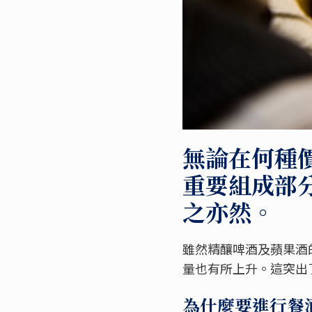
無論在何種
重要組成部
之亦然。
雖然精釀啤酒及蘋果酒的逐
量也有所上升。這突出
為什麼要進行餐