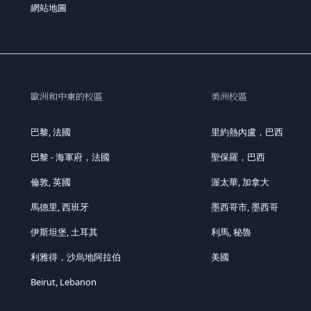
網站地圖
歐洲和中東的校區
美洲校區
巴黎, 法國
里約熱內盧，巴西
巴黎 - 海軍府，法國
聖保羅，巴西
倫敦, 英國
渥太華, 加拿大
馬德里, 西班牙
墨西哥市, 墨西哥
伊斯坦堡, 土耳其
利馬, 秘魯
利雅得，沙烏地阿拉伯
美國
Beirut, Lebanon